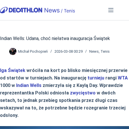
Przejdź
do
treści
Indian Wells: Udana, choć niełatwa inauguracja Świątek
Michał Pochopień
2026-03-08 00:29
News
,
Tenis
Iga Świątek
wróciła na kort po blisko miesięcznej przerwie
od startów w turniejach. Na inaugurację
turnieju
rangi
WTA
1000 w
Indian Wells
zmierzyła się z Kaylą Day. Wprawdzie
reprezentantka Polski odniosła
zwycięstwo
w dwóch
setach, to jednak przebieg spotkania przez długi czas
wskazywał na to, że potrzebne będzie rozegranie trzeciej
odsłony.