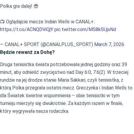
Polka gra dalej! 😎
📺 Oglądajcie mecze Indian Wells w CANAL+:
https://t.co/ACNQDViQjY
pic.twitter.com/MS8kSUjsNd
— CANAL+ SPORT (@CANALPLUS_SPORT)
March 7, 2026
Będzie rewanż za Dohę?
Druga tenisistka świata potrzebowała jednej godziny oraz 39
minut, aby odnieść zwycięstwo nad Day 6:0, 7:6(2). W trzeciej
rundzie na jej drodze stanie Maria Sakkari, czyli tenisistka, z
którą Polka przegrała ostatni mecz. Greczynka i Indian Wells to
dla Światek świetne wspomnienia – obie tenisistki w tym
turnieju mierzyły się dwukrotnie. Za każdym razem w finale,
który wygrywała nasza rodaczka.