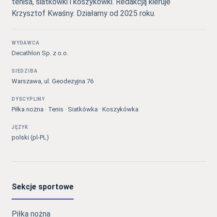
tenisa, siatkówki i koszykówki. Redakcją kieruje
Krzysztof Kwaśny. Działamy od 2025 roku.
WYDAWCA
Decathlon Sp. z o.o.
SIEDZIBA
Warszawa, ul. Geodezyjna 76
DYSCYPLINY
Piłka nożna · Tenis · Siatkówka · Koszykówka
JĘZYK
polski (pl-PL)
Sekcje sportowe
Piłka nożna