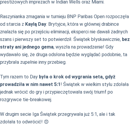
prestiżowych imprezach w Indian Wells oraz Miami.
Raszynianka zmagania w turnieju BNP Paribas Open rozpoczęła
od starcia z
Kaylą Day
. Brytyjce, która w głównej drabince
znalazła się po przejściu eliminacji, eksperci nie dawali żadnych
szans i pierwszy set to potwierdził. Świątek błyskawicznie,
bez
straty ani jednego gema
, wyszła na prowadzenie! Gdy
wydawało się, że druga odsłona będzie wyglądać podobnie, ta
przybrała zupełnie inny przebieg.
Tym razem to Day
była o krok od wygrania seta, gdyż
prowadziła w nim nawet 5:1
! Świątek w wielkim stylu zdołała
jednak wrócić do gry i przypieczętowała swój triumf po
rozgrywce tie-breakowej.
W drugim secie Iga Świątek przegrywała już 5:1, ale i tak
zdołała to odwrócić! 😍