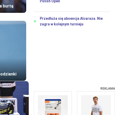
Polish Open
a burtą
Przedłuża się absencja Alcaraza. Nie
zagra w kolejnym turnieju
podzianki
REKLAMA