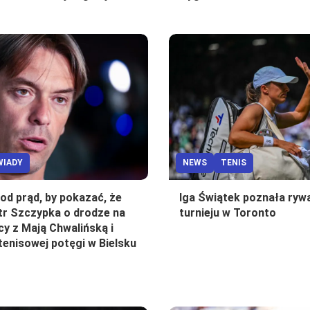
IADY
NEWS
TENIS
od prąd, by pokazać, że
Iga Świątek poznała ryw
otr Szczypka o drodze na
turnieju w Toronto
cy z Mają Chwalińską i
enisowej potęgi w Bielsku