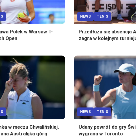
IS
NEWS
TENIS
awa Polek w Warsaw T-
Przedłuża się absencja A
ish Open
zagra w kolejnym turniej
IS
NEWS
TENIS
nka w meczu Chwalińskiej.
Udany powrót do gry Świ
ana Australijka górą
wygrana w Toronto