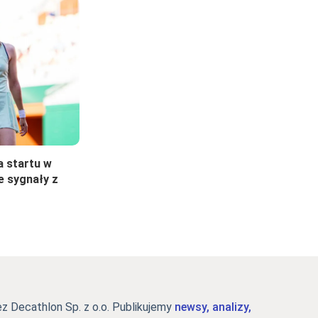
a startu w
e sygnały z
 Decathlon Sp. z o.o. Publikujemy
newsy, analizy,