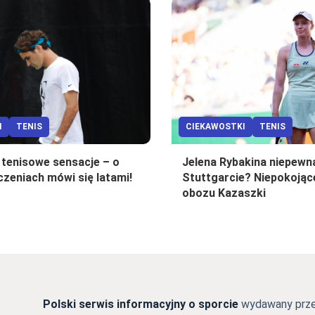
I
TENIS
CIEKAWOSTKI
TENIS
 tenisowe sensacje – o
Jelena Rybakina niepewn
zeniach mówi się latami!
Stuttgarcie? Niepokojąc
obozu Kazaszki
Polski serwis informacyjny o sporcie
wydawany przez