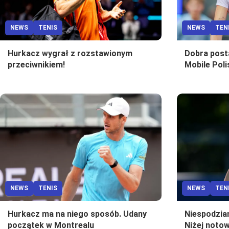
NEWS
TENIS
NEWS
TEN
Hurkacz wygrał z rozstawionym
Dobra post
przeciwnikiem!
Mobile Pol
NEWS
TENIS
NEWS
TEN
Hurkacz ma na niego sposób. Udany
Niespodzia
początek w Montrealu
Niżej notow