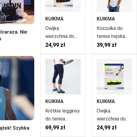
KUIKMA
KUIKMA
Owijka
Koszulka do
lcaraza. Nie
wierzchnia do
tenisa męska
u
rakiety
Essential
24,99 zł
39,99 zł
tenisowej
Kuikma
Artengo
Comfort 3
sztuki
KUIKMA
KUIKMA
Krótkie legginsy
Owijka
do tenisa
wierzchnia do
damskie
rakiety
69,99 zł
24,99 zł
ątek! Szybka
Artengo Dry Hip
tenisowej