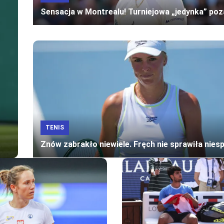
Sensacja w Montrealu! Turniejowa „jedynka” poz
TENIS
Znów zabrakło niewiele. Fręch nie sprawiła nies