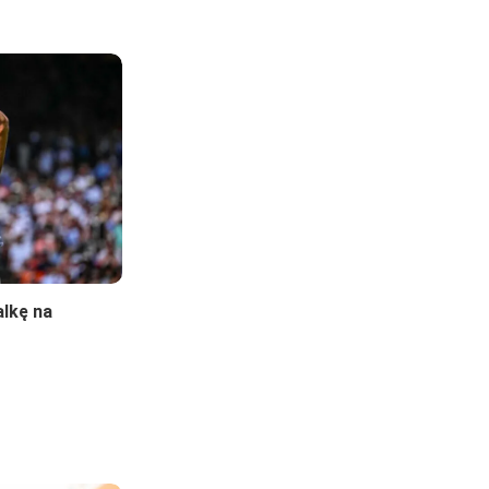
Ball
Artengo
Comfort x3
alkę na