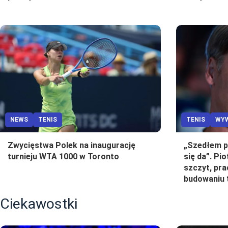
NEWS
TENIS
TENIS
WYW
Zwycięstwa Polek na inaugurację
„Szedłem p
turnieju WTA 1000 w Toronto
się da”. Pi
szczyt, pra
budowaniu t
Ciekawostki