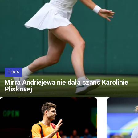
TENIS
Mirra Andriejewa nie dała szans Karolinie
Pliskovej