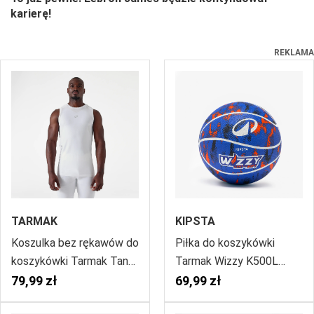
karierę!
REKLAMA
TARMAK
KIPSTA
Koszulka bez rękawów do
Piłka do koszykówki
koszykówki Tarmak Tank
Tarmak Wizzy K500L
500 NBA
rozmiar 4
79,99 zł
69,99 zł