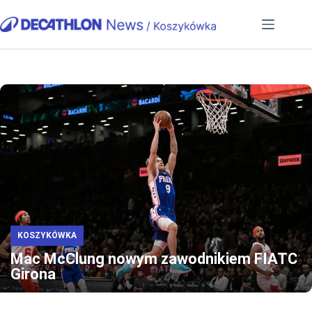
Przejdź
do
treści
KOSZYKÓWKA
Mac McClung nowym zawodnikiem FIATC
Girona