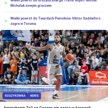
Wielki powrót do drużyny Energa Trefla Sopot! Michał
Michalak nowym graczem
Wielki powrót do Twardych Pierników. Viktor Gaddefors
zagra w Toruniu
KOSZYKÓWKA
NEWS
Amerykanin Ta’Lon Cooper nie zagra w barwach