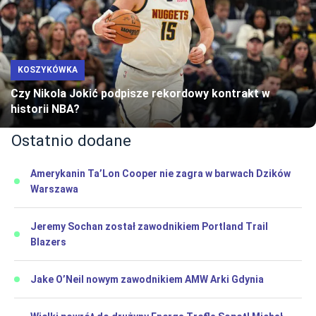
KOSZYKÓWKA
Czy Nikola Jokić podpisze rekordowy kontrakt w
historii NBA?
Ostatnio dodane
Amerykanin Ta’Lon Cooper nie zagra w barwach Dzików
Warszawa
Jeremy Sochan został zawodnikiem Portland Trail
Blazers
Jake O’Neil nowym zawodnikiem AMW Arki Gdynia