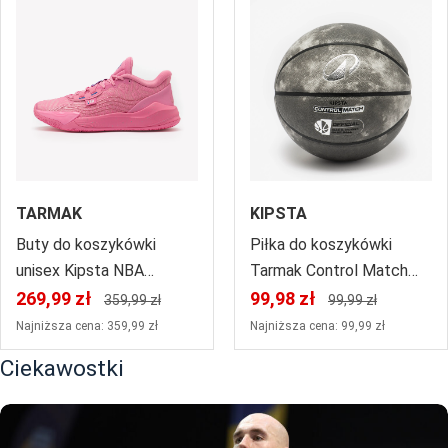
TARMAK
KIPSTA
Buty do koszykówki
Piłka do koszykówki
unisex Kipsta NBA
Tarmak Control Match
Washington Wizards Fast
BT500 rozmiar 7
269,99 zł
99,98 zł
359,99 zł
99,99 zł
900 Low
Najniższa cena: 359,99 zł
Najniższa cena: 99,99 zł
Ciekawostki