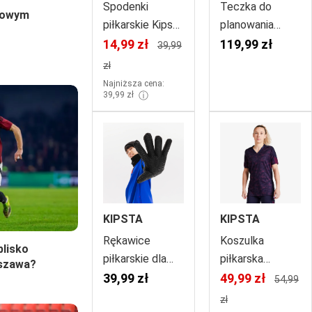
Spodenki
Teczka do
nowym
piłkarskie Kipsta
planowania
u
Viralto Club
taktycznego dla
14,99 zł
119,99 zł
39,99
trenera
zł
piłkarskiego
Najniższa cena:
ⓘ
39,99 zł
KIPSTA
KIPSTA
Rękawice
Koszulka
blisko
piłkarskie dla
piłkarska
rszawa?
dzieci Kipsta
damska Kipsta
39,99 zł
49,99 zł
54,99
Keepdry 500
F900
zł