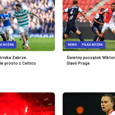
KA NOŻNA
NEWS
PIŁKA NOŻNA
órnika Zabrze.
Świetny początek Wikto
e prosto z Celticu
Slavii Praga