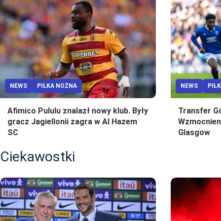
NEWS
PIŁKA NOŻNA
NEWS
PIŁ
Afimico Pululu znalazł nowy klub. Były
Transfer G
gracz Jagiellonii zagra w Al Hazem
Wzmocnieni
SC
Glasgow
Ciekawostki