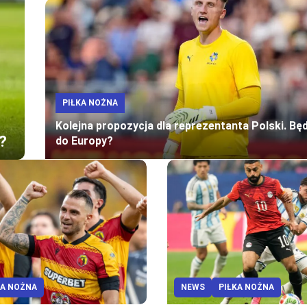
PIŁKA NOŻNA
Kolejna propozycja dla reprezentanta Polski. Bę
?
do Europy?
KA NOŻNA
NEWS
PIŁKA NOŻNA