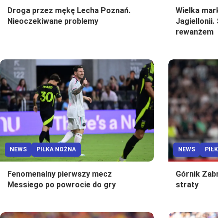
Droga przez mękę Lecha Poznań.
Wielka mar
Nieoczekiwane problemy
Jagiellonii
rewanżem
NEWS
PIŁKA NOŻNA
NEWS
PIŁ
Fenomenalny pierwszy mecz
Górnik Zab
Messiego po powrocie do gry
straty