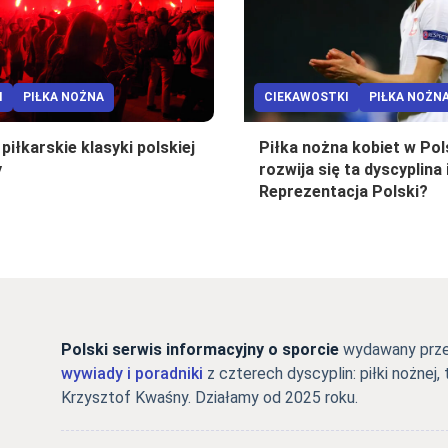
I
PIŁKA NOŻNA
CIEKAWOSTKI
PIŁKA NOŻN
piłkarskie klasyki polskiej
Piłka nożna kobiet w Pol
y
rozwija się ta dyscyplina 
Reprezentacja Polski?
Polski serwis informacyjny o sporcie
wydawany przez
wywiady i poradniki
z czterech dyscyplin: piłki nożnej, 
Krzysztof Kwaśny. Działamy od 2025 roku.