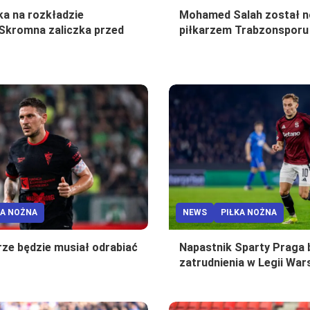
ka na rozkładzie
Mohamed Salah został 
. Skromna zaliczka przed
piłkarzem Trabzonspor
KA NOŻNA
NEWS
PIŁKA NOŻNA
rze będzie musiał odrabiać
Napastnik Sparty Praga 
zatrudnienia w Legii Wa