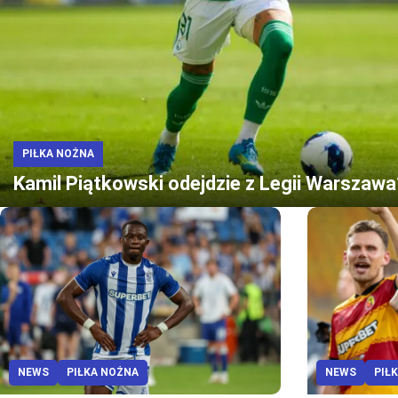
PIŁKA NOŻNA
Kamil Piątkowski odejdzie z Legii Warszawa
NEWS
PIŁKA NOŻNA
NEWS
PIŁ