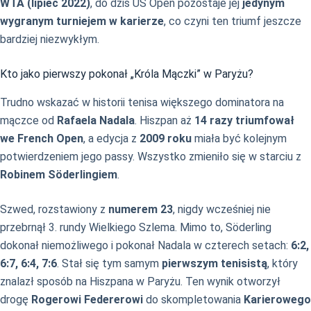
WTA (lipiec 2022)
, do dziś US Open pozostaje jej
jedynym
wygranym turniejem w karierze
, co czyni ten triumf jeszcze
bardziej niezwykłym.
Kto jako pierwszy pokonał „Króla Mączki” w Paryżu?
Trudno wskazać w historii tenisa większego dominatora na
mączce od
Rafaela Nadala
. Hiszpan aż
14 razy triumfował
we French Open
, a edycja z
2009 roku
miała być kolejnym
potwierdzeniem jego passy. Wszystko zmieniło się w starciu z
Robinem Söderlingiem
.
Szwed, rozstawiony z
numerem 23
, nigdy wcześniej nie
przebrnął 3. rundy Wielkiego Szlema. Mimo to, Söderling
dokonał niemożliwego i pokonał Nadala w czterech setach:
6:2,
6:7, 6:4, 7:6
. Stał się tym samym
pierwszym tenisistą
, który
znalazł sposób na Hiszpana w Paryżu. Ten wynik otworzył
drogę
Rogerowi Federerowi
do skompletowania
Karierowego