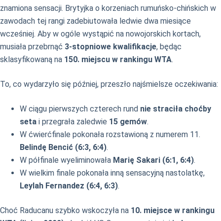
znamiona sensacji. Brytyjka o korzeniach rumuńsko-chińskich w
zawodach tej rangi zadebiutowała ledwie dwa miesiące
wcześniej. Aby w ogóle wystąpić na nowojorskich kortach,
musiała przebrnąć
3-stopniowe kwalifikacje
, będąc
sklasyfikowaną na
150. miejscu w rankingu WTA
.
To, co wydarzyło się później, przeszło najśmielsze oczekiwania:
W ciągu pierwszych czterech rund
nie straciła choćby
seta
i przegrała zaledwie
15 gemów
.
W ćwierćfinale pokonała rozstawioną z numerem 11.
Belindę Bencić (6:3, 6:4)
.
W półfinale wyeliminowała
Marię Sakari (6:1, 6:4)
.
W wielkim finale pokonała inną sensacyjną nastolatkę,
Leylah Fernandez (6:4, 6:3)
.
Choć Raducanu szybko wskoczyła na
10. miejsce w rankingu