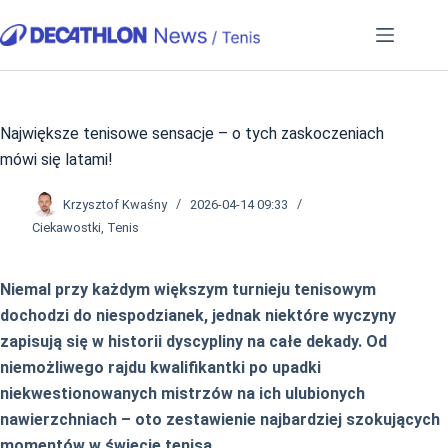
Przejdź
do
treści
Największe tenisowe sensacje – o tych zaskoczeniach
mówi się latami!
Krzysztof Kwaśny
2026-04-14 09:33
Ciekawostki
,
Tenis
Niemal przy każdym większym turnieju tenisowym
dochodzi do niespodzianek, jednak niektóre wyczyny
zapisują się w historii dyscypliny na całe dekady. Od
niemożliwego rajdu kwalifikantki po upadki
niekwestionowanych mistrzów na ich ulubionych
nawierzchniach – oto zestawienie najbardziej szokujących
momentów w świecie tenisa.