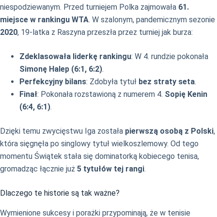
niespodziewanym. Przed turniejem Polka zajmowała
61.
miejsce w rankingu WTA
. W szalonym, pandemicznym sezonie
2020
, 19-latka z Raszyna przeszła przez turniej jak burza:
Zdeklasowała liderkę rankingu
: W 4. rundzie pokonała
Simonę Halep (6:1, 6:2)
.
Perfekcyjny bilans
: Zdobyła tytuł
bez straty seta
.
Finał
: Pokonała rozstawioną z numerem 4.
Sopię Kenin
(6:4, 6:1)
.
Dzięki temu zwycięstwu Iga została
pierwszą osobą z Polski
,
która sięgnęła po singlowy tytuł wielkoszlemowy. Od tego
momentu Świątek stała się dominatorką kobiecego tenisa,
gromadząc łącznie już
5 tytułów tej rangi
.
Dlaczego te historie są tak ważne?
Wymienione sukcesy i porażki przypominają, że w tenisie