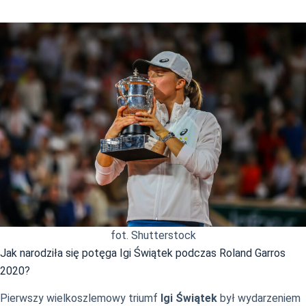
fot. Shutterstock
Jak narodziła się potęga Igi Świątek podczas Roland Garros
2020?
Pierwszy wielkoszlemowy triumf
Igi Świątek
był wydarzeniem