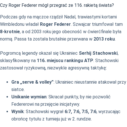
Czy Roger Federer mógł przegrać ze 116. rakietą świata?
Podczas gdy na mączce rządził Nadal, trawiastymi kortami
Wimbledonu władał
Roger Federer
. Szwajcar triumfował tam
8-krotnie
, a od 2003 roku jego obecność w ćwierćfinale była
normą. Passa ta została brutalnie przerwana w
2013 roku
.
Pogromcą legendy okazał się Ukrainiec
Serhij Stachowski
,
sklasyfikowany na
116. miejscu rankingu ATP
. Stachowski
zastosował ryzykowną, niezwykle agresywną taktykę:
Gra „serve & volley”
: Ukrainiec nieustannie atakował przy
siatce.
Unikanie wymian
: Skracał punkty, by nie pozwolić
Federerowi na przejęcie inicjatywy.
Wynik
: Stachowski wygrał
6:7, 7:6, 7:5, 7:6
, wyrzucając
obrońcę tytułu z turnieju już w 2. rundzie.