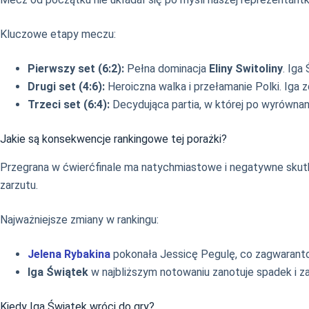
Kluczowe etapy meczu:
Pierwszy set (6:2):
Pełna dominacja
Eliny Switoliny
. Iga
Drugi set (4:6):
Heroiczna walka i przełamanie Polki. Iga 
Trzeci set (6:4):
Decydująca partia, w której po wyrównane
Jakie są konsekwencje rankingowe tej porażki?
Przegrana w ćwierćfinale ma natychmiastowe i negatywne skutki
zarzutu.
Najważniejsze zmiany w rankingu:
Jelena Rybakina
pokonała Jessicę Pegulę, co zagwarant
Iga Świątek
w najbliższym notowaniu zanotuje spadek i z
Kiedy Iga Świątek wróci do gry?