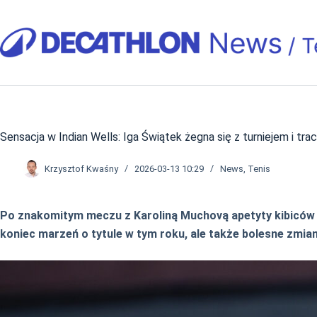
Przejdź
do
treści
Sensacja w Indian Wells: Iga Świątek żegna się z turniejem i traci
Krzysztof Kwaśny
2026-03-13 10:29
News
,
Tenis
Po znakomitym meczu z Karoliną Muchovą apetyty kibiców 
koniec marzeń o tytule w tym roku, ale także bolesne zmi