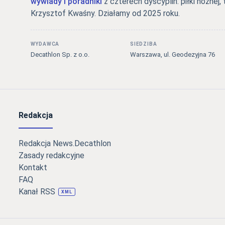
wywiady i poradniki
z czterech dyscyplin: piłki nożnej, 
Krzysztof Kwaśny. Działamy od 2025 roku.
WYDAWCA
SIEDZIBA
Decathlon Sp. z o.o.
Warszawa, ul. Geodezyjna 76
Redakcja
Redakcja News.Decathlon
Zasady redakcyjne
Kontakt
FAQ
Kanał RSS
XML