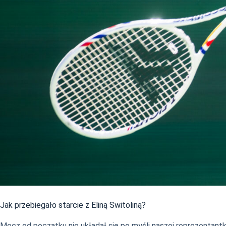
Jak przebiegało starcie z Eliną Switoliną?
Mecz od początku nie układał się po myśli naszej reprezentantki