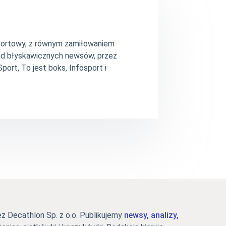
 sportowy, z równym zamiłowaniem
– od błyskawicznych newsów, przez
ort, To jest boks, Infosport i
 Decathlon Sp. z o.o. Publikujemy
newsy, analizy,