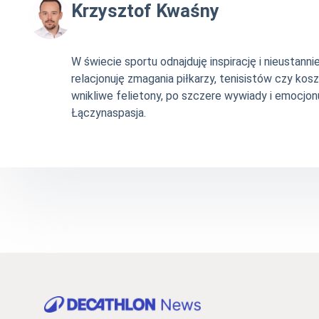
Krzysztof Kwaśny
W świecie sportu odnajduję inspirację i nieustan
relacjonuję zmagania piłkarzy, tenisistów czy ko
wnikliwe felietony, po szczere wywiady i emocjonu
Łączynaspasja.