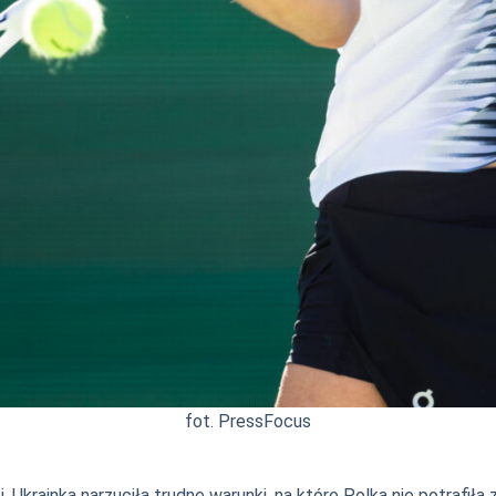
fot. PressFocus
. Ukrainka narzuciła trudne warunki, na które Polka nie potrafił