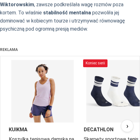
Wiktorowskim
, zawsze podkreślała wagę rozmów poza
kortem. To właśnie
stabilność mentalna
pozwoliła jej
dominować w kobiecym tourze i utrzymywać równowagę
psychiczną pod ogromną presją mediów.
REKLAMA
Koniec serii
›
KUIKMA
DECATHLON
Koszulka tenisowa damska na
Skarpety sportowe tenis