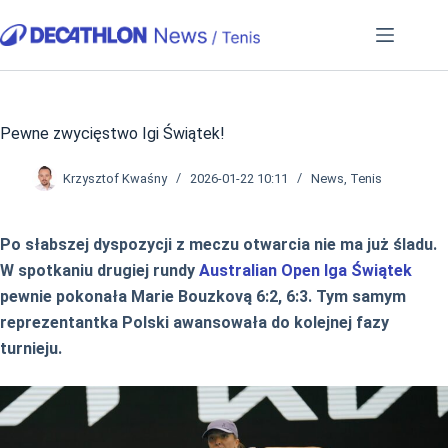
Przejdź
do
treści
Pewne zwycięstwo Igi Świątek!
Krzysztof Kwaśny
2026-01-22 10:11
News
,
Tenis
Po słabszej dyspozycji z meczu otwarcia nie ma już śladu.
W spotkaniu drugiej rundy
Australian Open
Iga Świątek
pewnie pokonała Marie Bouzkovą 6:2, 6:3. Tym samym
reprezentantka Polski awansowała do kolejnej fazy
turnieju.