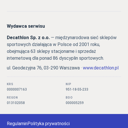
Wydawca serwisu
Decathlon Sp. z o.o.
— międzynarodowa sieć sklepów
sportowych działająca w Polsce od 2001 roku,
obejmująca 63 sklepy stacjonarne i sprzedaż
internetową dla ponad 86 dyscyplin sportowych.
ul. Geodezyjna 76, 03-290 Warszawa ·
www.decathlon.pl
KRS
NIP
0000007163
951-18-55-233
REGON
BDO
013102058
000005259
Regulamin
Polityka prywatności