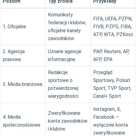
Poziom
Typ źródła
Przykłady
Komunikaty
FIFA, UEFA, PZPN,
federacji i klubów,
1. Oficjalne
FIVB, PZPS, FIBA,
oficjalne kanały
ATP, WTA, PZKosz
zawodników
2. Agencje
Uznane agencje
PAP, Reuters, AP,
prasowe
informacyjne
AFP, EPA
Redakcje
Przegląd
sportowe o
Sportowy, Polsat
3. Media branżowe
potwierdzonej
Sport, TVP Sport,
wiarygodności
Canal+ Sport
Instagram, X,
Zweryfikowane
4. Media
Facebook —
konta zawodników
społecznościowe
wyłącznie konta
i klubów
zweryfikowane