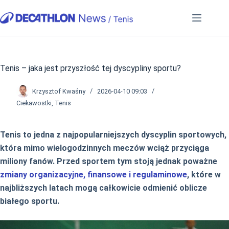
Przejdź
do
treści
Tenis – jaka jest przyszłość tej dyscypliny sportu?
Krzysztof Kwaśny
2026-04-10 09:03
Ciekawostki
,
Tenis
Tenis to jedna z najpopularniejszych dyscyplin sportowych,
która mimo wielogodzinnych meczów wciąż przyciąga
miliony fanów. Przed sportem tym stoją jednak poważne
zmiany organizacyjne, finansowe i regulaminowe
, które w
najbliższych latach mogą całkowicie odmienić oblicze
białego sportu.