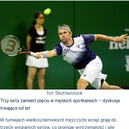
fot. Shutterstock
Trzy sety zamiast pięciu w męskich spotkaniach – dyskusja
trwająca od lat
W turniejach wielkoszlemowych mężczyźni wciąż grają do
trzech wygranych setów, co promuje wytrzymałość i siłę