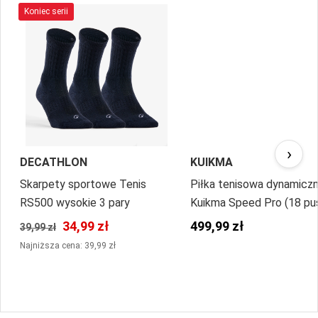
Koniec serii
›
DECATHLON
KUIKMA
Skarpety sportowe Tenis
Piłka tenisowa dynamicz
RS500 wysokie 3 pary
Kuikma Speed Pro (18 pu
po 4 piłki)
34,99 zł
499,99 zł
39,99 zł
Najniższa cena: 39,99 zł