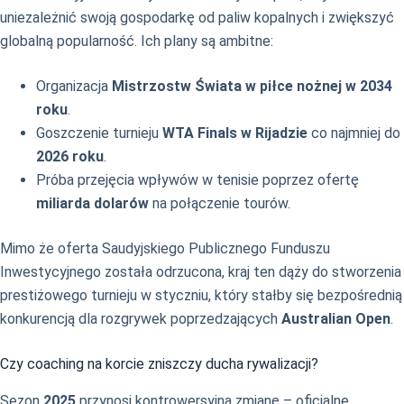
uniezależnić swoją gospodarkę od paliw kopalnych i zwiększyć
globalną popularność. Ich plany są ambitne:
Organizacja
Mistrzostw Świata w piłce nożnej w 2034
roku
.
Goszczenie turnieju
WTA Finals w Rijadzie
co najmniej do
2026 roku
.
Próba przejęcia wpływów w tenisie poprzez ofertę
miliarda dolarów
na połączenie tourów.
Mimo że oferta Saudyjskiego Publicznego Funduszu
Inwestycyjnego została odrzucona, kraj ten dąży do stworzenia
prestiżowego turnieju w styczniu, który stałby się bezpośrednią
konkurencją dla rozgrywek poprzedzających
Australian Open
.
Czy coaching na korcie zniszczy ducha rywalizacji?
Sezon
2025
przynosi kontrowersyjną zmianę – oficjalne