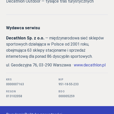
Decathlon Outdoor — tysiące tras turystycznych
Wydawca serwisu
Decathlon Sp. z o.o.
— międzynarodowa sieć sklepów
sportowych działająca w Polsce od 2001 roku,
obejmująca 63 sklepy stacjonarne i sprzedaż
internetową dla ponad 86 dyscyplin sportowych.
ul. Geodezyjna 76, 03-290 Warszawa ·
www.decathlon.pl
KRS
NIP
0000007163
951-18-55-233
REGON
BDO
013102058
000005259