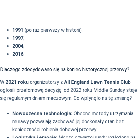
1991
(po raz pierwszy w historii),
1997
,
2004
,
2016
.
Dlaczego zdecydowano się na koniec historycznej przerwy?
W
2021 roku
organizatorzy z
All England Lawn Tennis Club
ogłosili przełomową decyzję: od 2022 roku Middle Sunday staje
się regularnym dniem meczowym. Co wpłynęło na tę zmianę?
Nowoczesna technologia:
Obecne metody utrzymania
murawy pozwalają zachować jej doskonały stan bez
konieczności robienia dobowej przerwy.
Logistyka i emocje:
Mecze czwartej rundy rozłożono na