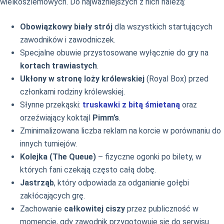
wielkoszlemowych. Do najważniejszych z nich należą:
Obowiązkowy biały strój
dla wszystkich startujących
zawodników i zawodniczek.
Specjalne obuwie przystosowane wyłącznie do gry na
kortach trawiastych
.
Ukłony w stronę loży królewskiej
(Royal Box) przed
członkami rodziny królewskiej.
Słynne przekąski:
truskawki z bitą śmietaną
oraz
orzeźwiający koktajl
Pimm’s
.
Zminimalizowana liczba reklam na korcie w porównaniu do
innych turniejów.
Kolejka (The Queue)
– fizyczne ogonki po bilety, w
których fani czekają często całą dobę.
Jastrząb
, który odpowiada za odganianie gołębi
zakłócających grę.
Zachowanie
całkowitej ciszy
przez publiczność w
momencie, gdy zawodnik przygotowuje się do serwisu.