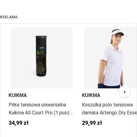
REKLAMA
›
KUIKMA
KUIKMA
Piłka tenisowa uniwersalna
Koszulka polo tenisowa
Kuikma All Court Pro (1 puszka
damska Artengo Dry Esse
x 4 piłki)
100
34,99 zł
29,99 zł