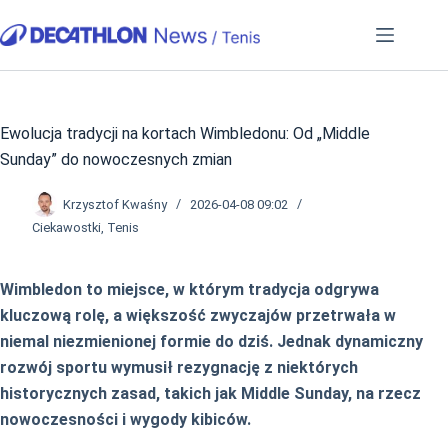
Przejdź
do
treści
Ewolucja tradycji na kortach Wimbledonu: Od „Middle
Sunday” do nowoczesnych zmian
Krzysztof Kwaśny
2026-04-08 09:02
Ciekawostki
,
Tenis
Wimbledon to miejsce, w którym tradycja odgrywa
kluczową rolę, a większość zwyczajów przetrwała w
niemal niezmienionej formie do dziś. Jednak dynamiczny
rozwój sportu wymusił rezygnację z niektórych
historycznych zasad, takich jak Middle Sunday, na rzecz
nowoczesności i wygody kibiców.