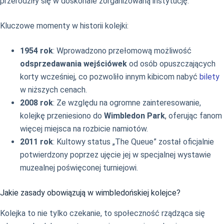
przerodziły się w doskonale zorganizowaną instytucję.
Kluczowe momenty w historii kolejki:
1954 rok
: Wprowadzono przełomową możliwość
odsprzedawania wejściówek
od osób opuszczających
korty wcześniej, co pozwoliło innym kibicom nabyć
bilety
w niższych cenach.
2008 rok
: Ze względu na ogromne zainteresowanie,
kolejkę przeniesiono do
Wimbledon Park
, oferując fanom
więcej miejsca na rozbicie namiotów.
2011 rok
: Kultowy status „The Queue” został oficjalnie
potwierdzony poprzez ujęcie jej w specjalnej wystawie
muzealnej poświęconej turniejowi.
Jakie zasady obowiązują w wimbledońskiej kolejce?
Kolejka to nie tylko czekanie, to społeczność rządząca się