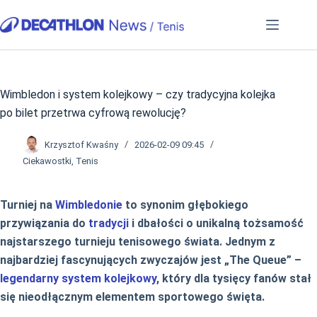
Przejdź
do
treści
Wimbledon i system kolejkowy – czy tradycyjna kolejka
po bilet przetrwa cyfrową rewolucję?
Krzysztof Kwaśny
2026-02-09 09:45
Ciekawostki
,
Tenis
Turniej na
Wimbledonie
to synonim głębokiego
przywiązania do
tradycji
i dbałości o unikalną tożsamość
najstarszego turnieju tenisowego świata. Jednym z
najbardziej fascynujących zwyczajów jest „The Queue” –
legendarny system kolejkowy
, który dla tysięcy fanów stał
się nieodłącznym elementem sportowego święta.