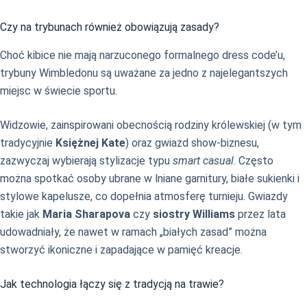
Czy na trybunach również obowiązują zasady?
Choć kibice nie mają narzuconego formalnego dress code’u,
trybuny Wimbledonu są uważane za jedno z najelegantszych
miejsc w świecie sportu.
Widzowie, zainspirowani obecnością rodziny królewskiej (w tym
tradycyjnie
Księżnej Kate
) oraz gwiazd show-biznesu,
zazwyczaj wybierają stylizacje typu
smart casual
. Często
można spotkać osoby ubrane w lniane garnitury, białe sukienki i
stylowe kapelusze, co dopełnia atmosferę turnieju. Gwiazdy
takie jak
Maria Sharapova
czy
siostry Williams
przez lata
udowadniały, że nawet w ramach „białych zasad” można
stworzyć ikoniczne i zapadające w pamięć kreacje.
Jak technologia łączy się z tradycją na trawie?