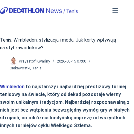
Przejdź
do
treści
Tenis: Wimbledon, stylizacja i moda: Jak korty wpływają
na styl zawodników?
Krzysztof Kwaśny
2026-03-15 07:00
Ciekawostki
,
Tenis
Wimbledon
to najstarszy i najbardziej prestiżowy turniej
tenisowy na świecie, który od dekad pozostaje wierny
swoim unikalnym tradycjom. Najbardziej rozpoznawalną z
nich jest bez wątpienia bezwzględny wymóg gry w białych
strojach, co odróżnia londyńską imprezę od wszystkich
innych turniejów cyklu Wielkiego Szlema.