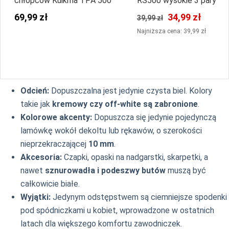
chłopców Kuikma TPA 500
RS500 wysokie 3 pary
69,99 zł
34,99 zł
39,99 zł
Najniższa cena: 39,99 zł
Odcień:
Dopuszczalna jest jedynie czysta biel. Kolory
takie jak
kremowy czy off-white są zabronione
.
Kolorowe akcenty:
Dopuszcza się jedynie pojedynczą
lamówkę wokół dekoltu lub rękawów, o szerokości
nieprzekraczającej
10 mm
.
Akcesoria:
Czapki, opaski na nadgarstki, skarpetki, a
nawet
sznurowadła i podeszwy butów
muszą być
całkowicie białe.
Wyjątki:
Jedynym odstępstwem są ciemniejsze spodenki
pod spódniczkami u kobiet, wprowadzone w ostatnich
latach dla większego komfortu zawodniczek.