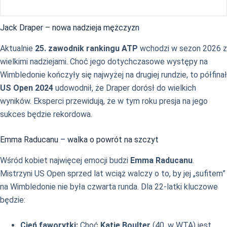
Jack Draper – nowa nadzieja mężczyzn
Aktualnie
25. zawodnik rankingu ATP
wchodzi w sezon 2026 z
wielkimi nadziejami. Choć jego dotychczasowe występy na
Wimbledonie kończyły się najwyżej na drugiej rundzie, to półfinał
US Open 2024
udowodnił, że Draper dorósł do wielkich
wyników. Eksperci przewidują, że w tym roku presja na jego
sukces będzie rekordowa.
Emma Raducanu – walka o powrót na szczyt
Wśród kobiet najwięcej emocji budzi
Emma Raducanu
.
Mistrzyni US Open sprzed lat wciąż walczy o to, by jej „sufitem”
na Wimbledonie nie była czwarta runda. Dla 22-latki kluczowe
będzie:
Cień faworytki:
Choć
Katie Boulter
(40. w WTA) jest