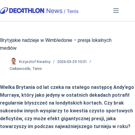
Przejdź
do
treści
Brytyjskie nadzieje w Wimbledonie – presja lokalnych
mediów
Krzysztof Kwaśny
2026-03-29 10:01
Ciekawostki
,
Tenis
Wielka Brytania od lat czeka na stałego następcę Andy’ego
Murraya, który jako jedyny w ostatnich dekadach potrafił
regularnie błyszczeć na londyńskich kortach. Czy brak
sukcesów innych wyspiarzy to kwestia czysto sportowych
deficytów, czy może efekt gigantycznej presji, jaka
towarzyszy im podczas najważniejszego turnieju w roku?