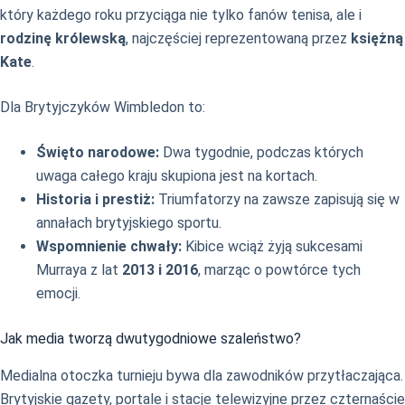
który każdego roku przyciąga nie tylko fanów tenisa, ale i
rodzinę królewską
, najczęściej reprezentowaną przez
księżną
Kate
.
Dla Brytyjczyków Wimbledon to:
Święto narodowe:
Dwa tygodnie, podczas których
uwaga całego kraju skupiona jest na kortach.
Historia i prestiż:
Triumfatorzy na zawsze zapisują się w
annałach brytyjskiego sportu.
Wspomnienie chwały:
Kibice wciąż żyją sukcesami
Murraya z lat
2013 i 2016
, marząc o powtórce tych
emocji.
Jak media tworzą dwutygodniowe szaleństwo?
Medialna otoczka turnieju bywa dla zawodników przytłaczająca.
Brytyjskie gazety, portale i stacje telewizyjne przez czternaście