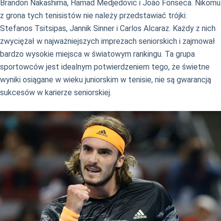
Brandon Nakashima, Hamad Medjedovic i João Fonseca. Nikomu
z grona tych tenisistów nie należy przedstawiać trójki:
Stefanos Tsitsipas, Jannik Sinner i Carlos Alcaraz. Każdy z nich
zwyciężał w najważniejszych imprezach seniorskich i zajmował
bardzo wysokie miejsca w światowym rankingu. Ta grupa
sportowców jest idealnym potwierdzeniem tego, że świetne
wyniki osiągane w wieku juniorskim w tenisie, nie są gwarancją
sukcesów w karierze seniorskiej.