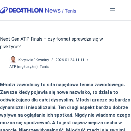
Przejdź
do
treści
Next Gen ATP Finals – czy format sprawdza się w
praktyce?
Krzysztof Kwaśny
2026-01-24 11:11
ATP (mężczyźni)
,
Tenis
Młodzi zawodnicy to siła napędowa tenisa zawodowego.
Zawsze kiedy pojawia się nowe nazwisko, to działa to
odświeżająco dla całej dyscypliny. Młodsi gracze są bardzo
dynamiczni i nieobliczalni. Ten drugi aspekt bardzo dobrze
wpływa na oglądanie ich spotkań. Nigdy nie wiadomo czego
można się spodziewać. A to jest najważniejsza cecha w
sporcie. Nieprzewidywalność. Młodość rządzi się swoimi