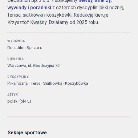
Decathlon Sp. z o.o. Publikujemy
newsy, analizy,
wywiady i poradniki
z czterech dyscyplin: piłki nożnej,
tenisa, siatkówki i koszykówki. Redakcją kieruje
Krzysztof Kwaśny. Działamy od 2025 roku.
WYDAWCA
Decathlon Sp. z o.o.
SIEDZIBA
Warszawa, ul. Geodezyjna 76
DYSCYPLINY
Piłka nożna · Tenis · Siatkówka · Koszykówka
JĘZYK
polski (pl-PL)
Sekcje sportowe