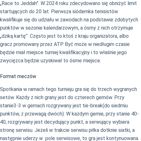
„Race to Jeddah”. W 2024 roku zdecydowano się obniżyć limit
startujących do 20 lat. Pierwsza siódemka tenisistów
kwalifikuje się do udziału w zawodach na podstawie zdobytych
punktów w sezonie kalendarzowym, a ósmy z nich otrzymuje
„dziką kartę”. Często jest to ktoś z kraju organizatora, albo
gracz promowany przez ATP. Być może w niedługim czasie
będzie miał miejsce turniej kwalifikacyjny i to właśnie jego
zwycięzca będzie uzyskiwał to ósme miejsce.
Format meczów
Spotkania w ramach tego turnieju gra się do trzech wygranych
setów. Każdy z nich grany jest do czterech gemów. Przy
stanie3-3 w gemach rozgrywany jest tie-break(do siedmiu
punktów, z przewagą dwóch). W każdym gemie, przy stanie 40-
40, rozgrywany jest decydujący punkt, a serwujący wybiera
stronę serwisu. Jeżeli w trakcie serwisu piłka dotknie siatki, a
następnie uderzy w pole serwisowe, to gra jest kontynuowana.