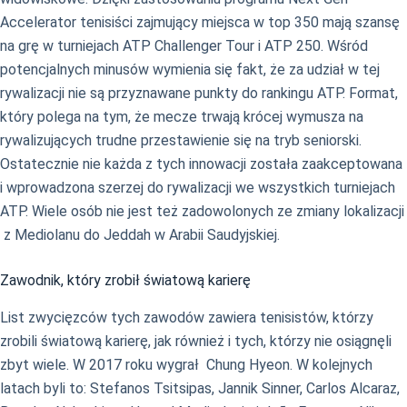
Accelerator tenisiści zajmujący miejsca w top 350 mają szansę
na grę w turniejach ATP Challenger Tour i ATP 250. Wśród
potencjalnych minusów wymienia się fakt, że za udział w tej
rywalizacji nie są przyznawane punkty do rankingu ATP. Format,
który polega na tym, że mecze trwają krócej wymusza na
rywalizujących trudne przestawienie się na tryb seniorski.
Ostatecznie nie każda z tych innowacji została zaakceptowana
i wprowadzona szerzej do rywalizacji we wszystkich turniejach
ATP. Wiele osób nie jest też zadowolonych ze zmiany lokalizacji
z Mediolanu do Jeddah w Arabii Saudyjskiej.
Zawodnik, który zrobił światową karierę
List zwycięzców tych zawodów zawiera tenisistów, którzy
zrobili światową karierę, jak również i tych, którzy nie osiągnęli
zbyt wiele. W 2017 roku wygrał Chung Hyeon. W kolejnych
latach byli to: Stefanos Tsitsipas, Jannik Sinner, Carlos Alcaraz,