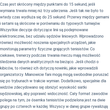
Czas jest skrócony między punktami do 15 sekund, jeśli
wymiana trwała mniej niż trzy uderzenia. Jeśli tak nie było to
wtedy czas wydłuża się do 25 sekund. Przerwy między gemami
i setami są skrócone w porównaniu do typowych turniejów.
Wszystkie decyzje dotyczące linii są podejmowane
elektronicznie, bez udziału sędziów liniowych. Wprowadzono
również możliwość noszenia specjalnych urządzeń, jakie
monitorują parametry fizyczne grających tenisistów. Co
ciekawe, trenerzy podczas trwania meczu mają możliwość
śledzenia danych analitycznych na bieżąco. Jeśli chodzi o
kibiców, to również ich dotyczą nowinki, jakie wprowadzili
organizatorzy. Mianowicie fani mogą mogą swobodnie poruszać
się po trybunach w trakcie wymian. Dodatkowo, specjalnie dla
widzów zdecydowano się obniżyć wysokość siatki
sędziowskiej, aby poprawić widoczność. Cały format zawodów
polega na tym, że ósemka tenisistów podzielona jest na dwie
grupy po czterech w każdej. Wszyscy w danej grupie rywalizują