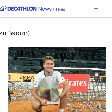
Przejdź
do
treści
ATP (mężczyźni)