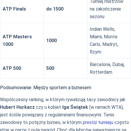
Turniej mistrzów
ATP Finals
do 1500
na zakończenie
sezonu
Indian Wells,
ATP Masters
Miami, Monte
1000
1000
Carlo, Madryt,
Rzym
Barcelona, Dubaj,
ATP 500
500
Rotterdam
Podsumowanie: Między sportem a biznesem
Współczesny ranking, w którym rywalizują tacy zawodnicy jak
Hubert Hurkacz
czy u kobiet
Iga Świątek
(w ramach WTA),
jest ściśle powiązany z regulaminami finansowymi. Tenis
zawodowy to potężny biznes, w którym
prestiż turnieju
często
idzie w parze z pulą nagród. Choć dla kibiców najważniejsze są