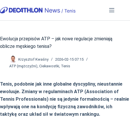
Przejdź
do
treści
Ewolucja przepisów ATP – jak nowe regulacje zmieniają
oblicze męskiego tenisa?
Krzysztof Kwaśny
2026-02-15 07:15
ATP (mężczyźni)
,
Ciekawostki
,
Tenis
Tenis, podobnie jak inne globalne dyscypliny, nieustannie
ewoluuje. Zmiany w regulaminach ATP (Association of
Tennis Professionals) nie są jedynie formalnością – realnie
wpływają one na kondycję fizyczną zawodników, ich
taktykę oraz układ sił w światowym rankingu.