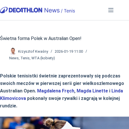
Przejdź
do
treści
Świetna forma Polek w Australian Open!
Krzysztof Kwaśny
2026-01-19 11:00
News
,
Tenis
,
WTA (kobiety)
Polskie tenisistki świetnie zaprezentowały się podczas
swoich meczów w pierwszej serii gier wielkoszlemowego
Australian Open.
Magdalena Fręch
,
Magda Linette
i
Linda
Klimovicova
pokonały swoje rywalki i zagrają w kolejnej
rundzie.