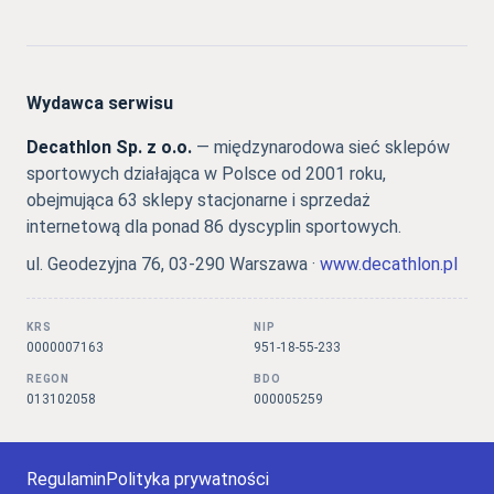
Wydawca serwisu
Decathlon Sp. z o.o.
— międzynarodowa sieć sklepów
sportowych działająca w Polsce od 2001 roku,
obejmująca 63 sklepy stacjonarne i sprzedaż
internetową dla ponad 86 dyscyplin sportowych.
ul. Geodezyjna 76, 03-290 Warszawa ·
www.decathlon.pl
KRS
NIP
0000007163
951-18-55-233
REGON
BDO
013102058
000005259
Regulamin
Polityka prywatności