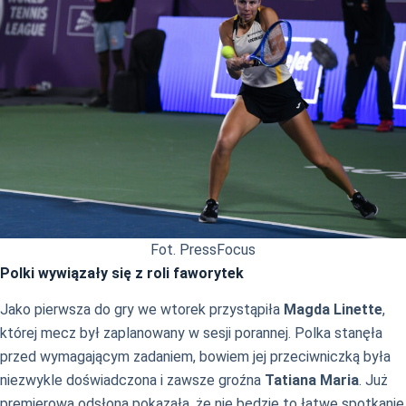
Fot. PressFocus
Polki wywiązały się z roli faworytek
Jako pierwsza do gry we wtorek przystąpiła
Magda Linette
,
której mecz był zaplanowany w sesji porannej. Polka stanęła
przed wymagającym zadaniem, bowiem jej przeciwniczką była
niezwykle doświadczona i zawsze groźna
Tatiana Maria
. Już
premierowa odsłona pokazała, że nie będzie to łatwe spotkanie