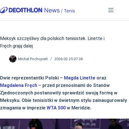
Przejdź
do
treści
Meksyk szczęśliwy dla polskich tenisistek. Linette i
Fręch grają dalej
Michał Pochopień
2026-02-25 07:38
Dwie reprezentantki Polski –
Magda Linette
oraz
Magdalena Fręch
– przed przenosinami do Stanów
Zjednoczonych postanowiły sprawdzić swoją formę w
Meksyku. Obie tenisistki w świetnym stylu zainaugurowały
zmagania w imprezie
WTA 500
w Meridzie.