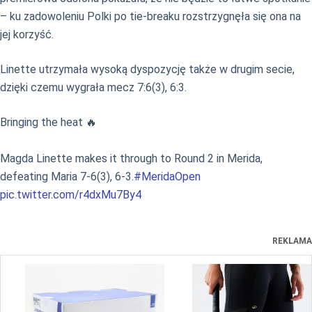
– ku zadowoleniu Polki po tie-breaku rozstrzygnęła się ona na
jej korzyść.
Linette utrzymała wysoką dyspozycję także w drugim secie,
dzięki czemu wygrała mecz 7:6(3), 6:3.
Bringing the heat 🔥
Magda Linette makes it through to Round 2 in Merida,
defeating Maria 7-6(3), 6-3.
#MeridaOpen
pic.twitter.com/r4dxMu7By4
REKLAMA