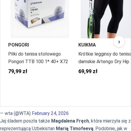
›
PONGORI
KUIKMA
Piłki do tenisa stołowego
Krótkie legginsy do tenis
Pongori TTB 100 1* 40+ X72
damskie Artengo Dry Hip 
79,99 zł
69,99 zł
— wta (@WTA)
February 24, 2026
Jej śladem poszła także
Magdalena Fręch
, która mierzyła się z
reprezentującą Uzbekistan
Marią Timofeevą
. Podobnie, jak w