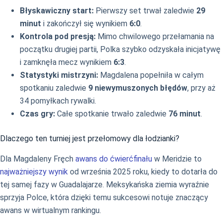
Błyskawiczny start:
Pierwszy set trwał zaledwie
29
minut
i zakończył się wynikiem
6:0
.
Kontrola pod presją:
Mimo chwilowego przełamania na
początku drugiej partii, Polka szybko odzyskała inicjatywę
i zamknęła mecz wynikiem
6:3
.
Statystyki mistrzyni:
Magdalena popełniła w całym
spotkaniu zaledwie
9 niewymuszonych błędów
, przy aż
34 pomyłkach rywalki.
Czas gry:
Całe spotkanie trwało zaledwie
76 minut
.
Dlaczego ten turniej jest przełomowy dla łodzianki?
Dla Magdaleny Fręch
awans do ćwierćfinału
w Meridzie to
najważniejszy wynik
od września 2025 roku, kiedy to dotarła do
tej samej fazy w Guadalajarze. Meksykańska ziemia wyraźnie
sprzyja Polce, która dzięki temu sukcesowi notuje znaczący
awans w wirtualnym rankingu.