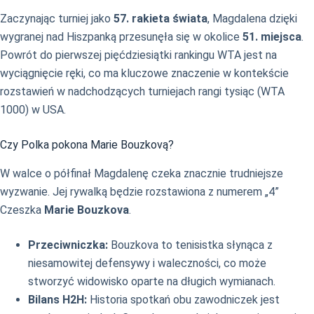
Zaczynając turniej jako
57. rakieta świata
, Magdalena dzięki
wygranej nad Hiszpanką przesunęła się w okolice
51. miejsca
.
Powrót do pierwszej pięćdziesiątki rankingu WTA jest na
wyciągnięcie ręki, co ma kluczowe znaczenie w kontekście
rozstawień w nadchodzących turniejach rangi tysiąc (WTA
1000) w USA.
Czy Polka pokona Marie Bouzkovą?
W walce o półfinał Magdalenę czeka znacznie trudniejsze
wyzwanie. Jej rywalką będzie rozstawiona z numerem „4”
Czeszka
Marie Bouzkova
.
Przeciwniczka:
Bouzkova to tenisistka słynąca z
niesamowitej defensywy i waleczności, co może
stworzyć widowisko oparte na długich wymianach.
Bilans H2H:
Historia spotkań obu zawodniczek jest