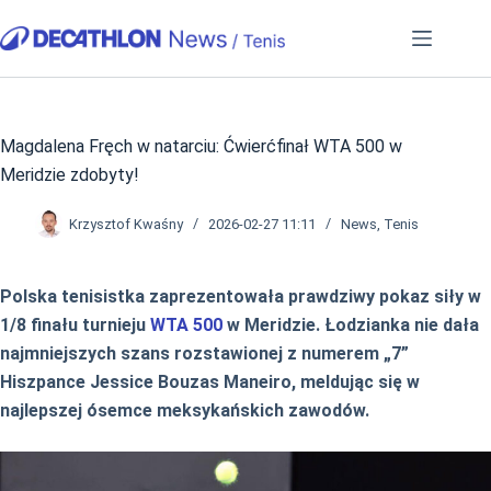
Przejdź
do
treści
Magdalena Fręch w natarciu: Ćwierćfinał WTA 500 w
Meridzie zdobyty!
Krzysztof Kwaśny
2026-02-27 11:11
News
,
Tenis
Polska tenisistka zaprezentowała prawdziwy pokaz siły w
1/8 finału turnieju
WTA 500
w Meridzie. Łodzianka nie dała
najmniejszych szans rozstawionej z numerem „7”
Hiszpance Jessice Bouzas Maneiro, meldując się w
najlepszej ósemce meksykańskich zawodów.