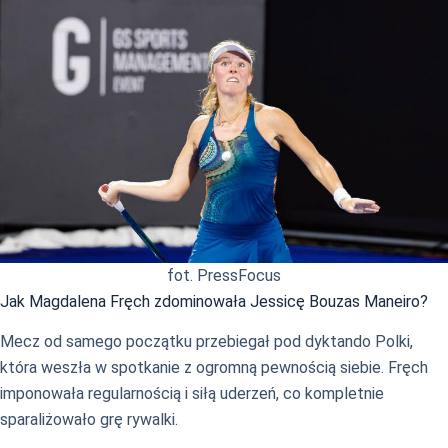
fot. PressFocus
Jak Magdalena Fręch zdominowała Jessicę Bouzas Maneiro?
Mecz od samego początku przebiegał pod dyktando Polki,
która weszła w spotkanie z ogromną pewnością siebie. Fręch
imponowała regularnością i siłą uderzeń, co kompletnie
sparaliżowało grę rywalki.