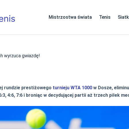
Mistrzostwa świata
Tenis
Siat
h wyrzuca gwiazdę!
ej rundzie prestiżowego
turnieju
WTA 1000
w Dosze, elimin
 4:6, 7:6 i broniąc w decydującej partii aż trzech piłek m