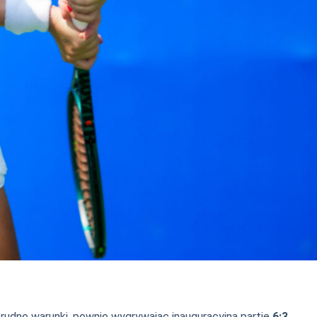
rudne warunki, pewnie wygrywając inauguracyjną partię
6:3
.