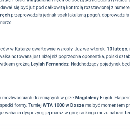
dawał się być już pod całkowitą kontrolą rozstawionej z numer
ręch
przeprowadziła jednak spektakularną pogoń, doprowadziła
rierze.
ibiców w Katarze gwałtownie wzrosły. Już we wtorek,
10 lutego
,
ywalka notowana jest niżej niż poprzednia oponentka, polski sz
kwitkiem groźną
Leylah Fernandez
. Nadchodzący pojedynek będz
ch możliwościach drzemiących w grze
Magdaleny Fręch
. Eksperc
spadki formy. Turniej
WTA 1000 w Dosze
ma być momentem prze
e wahania dyspozycji, jej marsz w górę rankingu może nabrać temp