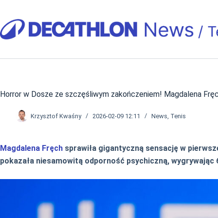
Przejdź
do
treści
Horror w Dosze ze szczęśliwym zakończeniem! Magdalena Fręc
Krzysztof Kwaśny
2026-02-09 12:11
News
,
Tenis
Magdalena Fręch
sprawiła gigantyczną sensację w pierwsz
pokazała niesamowitą odporność psychiczną, wygrywając 6:3,