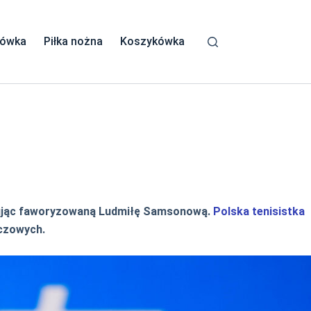
kówka
Piłka nożna
Koszykówka
ując faworyzowaną Ludmiłę Samsonową.
Polska tenisistka
eczowych.