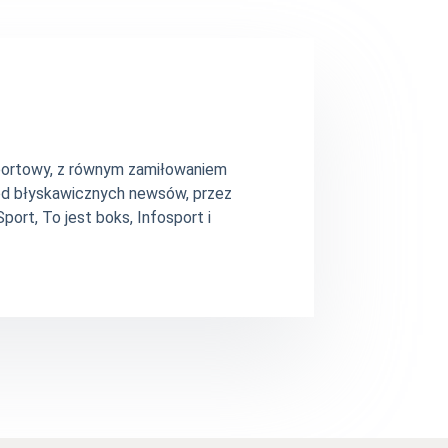
 sportowy, z równym zamiłowaniem
– od błyskawicznych newsów, przez
ort, To jest boks, Infosport i