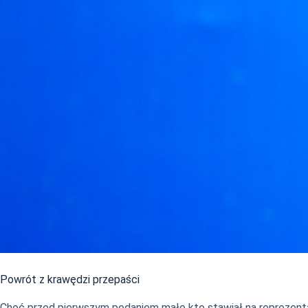
Powrót z krawędzi przepaści
Choć przed pierwszym podaniem mało kto stawiał na reprezent