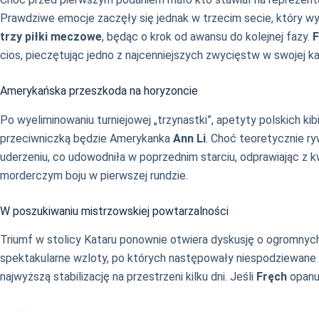
Prawdziwe emocje zaczęły się jednak w trzecim secie, który wy
trzy piłki meczowe
, będąc o krok od awansu do kolejnej fazy.
F
cios, pieczętując jedno z najcenniejszych zwycięstw w swojej ka
Amerykańska przeszkoda na horyzoncie
Po wyeliminowaniu turniejowej „trzynastki”, apetyty polskich k
przeciwniczką będzie Amerykanka
Ann Li
. Choć teoretycznie r
uderzeniu, co udowodniła w poprzednim starciu, odprawiając z 
morderczym boju w pierwszej rundzie.
W poszukiwaniu mistrzowskiej powtarzalności
Triumf w stolicy Kataru ponownie otwiera dyskusję o ogromny
spektakularne wzloty, po których następowały niespodziewane 
najwyższą stabilizację na przestrzeni kilku dni. Jeśli
Fręch
opanuj