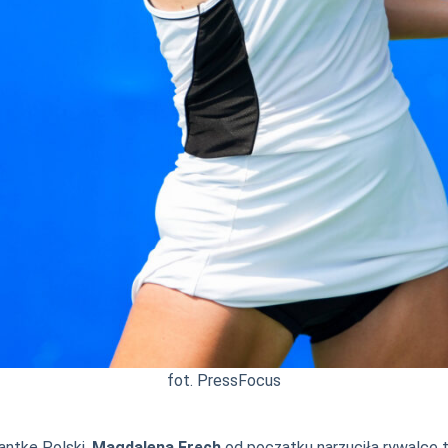
fot. PressFocus
antkę Polski,
Magdalena Fręch
od początku narzuciła rywalce t