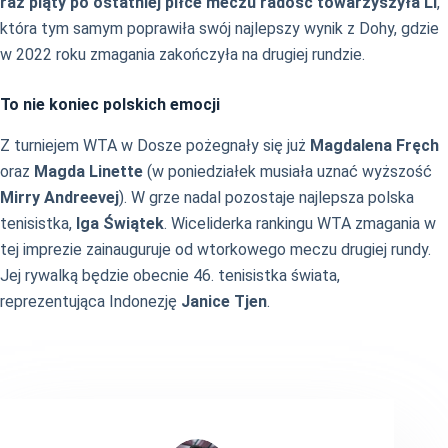
raz piąty po ostatniej piłce meczu radość towarzyszyła Li
,
która tym samym poprawiła swój najlepszy wynik z Dohy, gdzie
w 2022 roku zmagania zakończyła na drugiej rundzie.
To nie koniec polskich emocji
Z turniejem WTA w Dosze pożegnały się już
Magdalena Fręch
oraz
Magda Linette
(w poniedziałek musiała uznać wyższość
Mirry Andreevej
). W grze nadal pozostaje najlepsza polska
tenisistka,
Iga Świątek
. Wiceliderka rankingu WTA zmagania w
tej imprezie zainauguruje od wtorkowego meczu drugiej rundy.
Jej rywalką będzie obecnie 46. tenisistka świata,
reprezentująca Indonezję
Janice Tjen
.