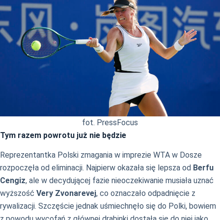
fot. PressFocus
Tym razem powrotu już nie będzie
Reprezentantka Polski zmagania w imprezie WTA w Dosze
rozpoczęła od eliminacji. Najpierw okazała się lepsza od
Berfu
Cengiz
, ale w decydującej fazie nieoczekiwanie musiała uznać
wyższość
Very Zvonarevej
, co oznaczało odpadnięcie z
rywalizacji. Szczęście jednak uśmiechnęło się do Polki, bowiem
z powodu wycofań z głównej drabinki dostała się do niej jako