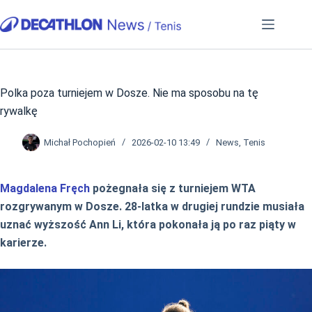
Przejdź
do
treści
Polka poza turniejem w Dosze. Nie ma sposobu na tę
rywalkę
Michał Pochopień
2026-02-10 13:49
News
,
Tenis
Magdalena Fręch
pożegnała się z turniejem WTA
rozgrywanym w Dosze. 28-latka w drugiej rundzie musiała
uznać wyższość Ann Li, która pokonała ją po raz piąty w
karierze.