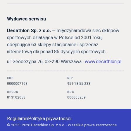
Wydawca serwisu
Decathlon Sp. z o.o.
— międzynarodowa sieć sklepów
sportowych działająca w Polsce od 2001 roku,
obejmująca 63 sklepy stacjonarne i sprzedaż
internetową dla ponad 86 dyscyplin sportowych.
ul. Geodezyjna 76, 03-290 Warszawa ·
www.decathlon.pl
KRS
NIP
0000007163
951-18-55-233
REGON
BDO
013102058
000005259
Regulamin
Polityka prywatności
© 2025–2026 Decathlon Sp. z o.o. · Wszelkie prawa zastrzeżone