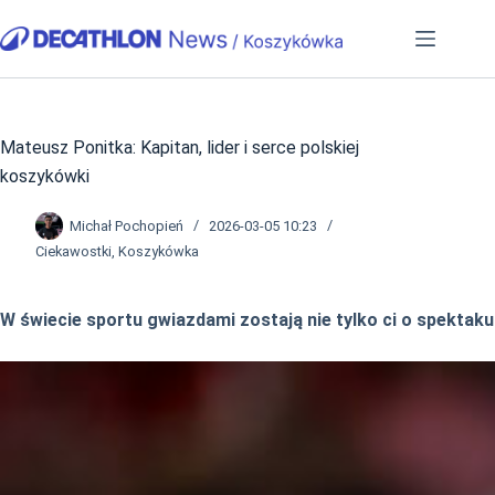
Przejdź
do
treści
Mateusz Ponitka: Kapitan, lider i serce polskiej
koszykówki
Michał Pochopień
2026-03-05 10:23
Ciekawostki
,
Koszykówka
W świecie sportu gwiazdami zostają nie tylko ci o spektak