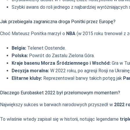
Szybki awans do roli jednego z najbardziej wyróżniających
Jak przebiegała zagraniczna droga Ponitki przez Europę?
Choć Mateusz Ponitka marzył o
NBA
(w 2015 roku trenował z ze
Belgia:
Telenet Oostende.
Polska:
Powrót do Zastalu Zielona Góra.
Kraje basenu Morza Śródziemnego i Wschód:
Gra w Tur
Decyzja moralna:
W 2022 roku, po agresji Rosji na Ukrain
Elitarne kluby:
Reprezentował barwy takich potęg jak
Pa
Dlaczego Eurobasket 2022 był przełomowym momentem?
Największy sukces w barwach narodowych przyszedł w
2022 r
To właśnie wtedy zapisał się w historii, notując legendarne
trip