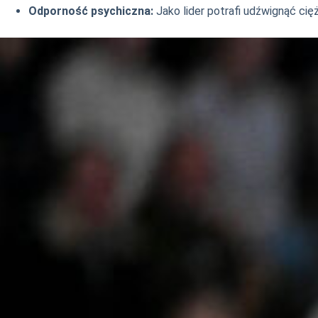
Odporność psychiczna:
Jako lider potrafi udźwignąć cięż