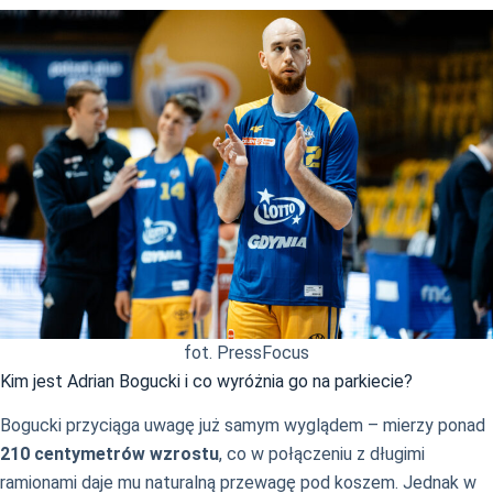
fot. PressFocus
Kim jest Adrian Bogucki i co wyróżnia go na parkiecie?
Bogucki przyciąga uwagę już samym wyglądem – mierzy ponad
210 centymetrów wzrostu
, co w połączeniu z długimi
ramionami daje mu naturalną przewagę pod koszem. Jednak w