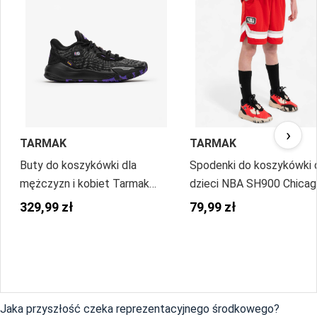
›
TARMAK
TARMAK
Buty do koszykówki dla
Spodenki do koszykówki 
mężczyzn i kobiet Tarmak
dzieci NBA SH900 Chica
NBA Lakers Fast 900 Low-1
Bulls
329,99 zł
79,99 zł
Jaka przyszłość czeka reprezentacyjnego środkowego?