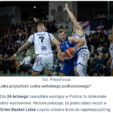
fot. PressFocus
Jaka przyszłość czeka serbskiego podkoszowego?
Dla
24-letniego
zawodnika występy w Polsce to doskonałe
okno wystawowe. Historia pokazuje, że jeden udany sezon w
Orlen Basket Lidze
często otwiera drzwi do najsilniejszych lig