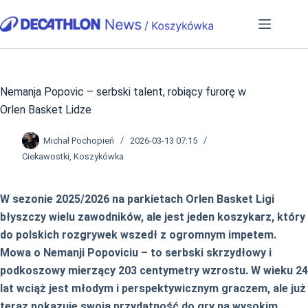
Przejdź
do
treści
Nemanja Popovic – serbski talent, robiący furorę w
Orlen Basket Lidze
Michał Pochopień
2026-03-13 07:15
Ciekawostki
,
Koszykówka
W sezonie 2025/2026 na parkietach Orlen Basket Ligi
błyszczy wielu zawodników, ale jest jeden koszykarz, który
do polskich rozgrywek wszedł z ogromnym impetem.
Mowa o Nemanji Popoviciu – to serbski skrzydłowy i
podkoszowy mierzący 203 centymetry wzrostu. W wieku 24
lat wciąż jest młodym i perspektywicznym graczem, ale już
teraz pokazuje swoją przydatność do gry na wysokim