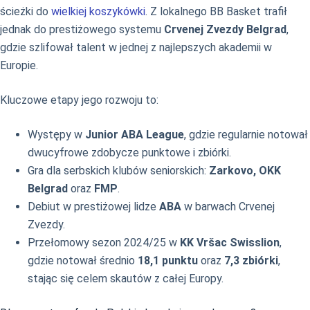
ścieżki do
wielkiej koszykówki
. Z lokalnego BB Basket trafił
jednak do prestiżowego systemu
Crvenej Zvezdy Belgrad
,
gdzie szlifował talent w jednej z najlepszych akademii w
Europie.
Kluczowe etapy jego rozwoju to:
Występy w
Junior ABA League
, gdzie regularnie notował
dwucyfrowe zdobycze punktowe i zbiórki.
Gra dla serbskich klubów seniorskich:
Zarkovo, OKK
Belgrad
oraz
FMP
.
Debiut w prestiżowej lidze
ABA
w barwach Crvenej
Zvezdy.
Przełomowy sezon 2024/25 w
KK Vršac Swisslion
,
gdzie notował średnio
18,1 punktu
oraz
7,3 zbiórki
,
stając się celem skautów z całej Europy.