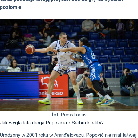
poziomie.
fot. PressFocus
Jak wyglądała droga Popovicia z Serbii do elity?
Urodzony w 2001 roku w Aranđelovacu, Popović nie miał łatwej