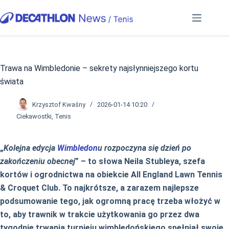
Przejdź
do
treści
Trawa na Wimbledonie – sekrety najsłynniejszego kortu
świata
Krzysztof Kwaśny
2026-01-14 10:20
Ciekawostki
,
Tenis
„
Kolejna edycja
Wimbledon
u rozpoczyna się dzień po
zakończeniu obecnej
” – to słowa Neila Stubleya, szefa
kortów i ogrodnictwa na obiekcie All England Lawn Tennis
& Croquet Club. To najkrótsze, a zarazem najlepsze
podsumowanie tego, jak ogromną pracę trzeba włożyć w
to, aby trawnik w trakcie użytkowania go przez dwa
tygodnie trwania turnieju wimbledońskiego spełniał swoje