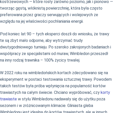
kostrzewowych — które rosły zarówno poziomo, jak i pionowo —
tworząc gęstą, włóknistą powierzchnię, która była często
preferowana przez graczy serwujących i wolejowych ze
względu na jej właściwości pochłaniania energii.
Pod koniec lat 90 – tych eksperci doszli do wniosku, że trawy
te są zbyt mało odporne, aby wytrzymać trudy
dwutygodniowego turnieju. Po szeroko zakrojonych badaniach i
współpracy ze specjalistami od muraw, Wimbledon przeszedł
na inny rodzaj trawnika – 100% życicy trwałej.
W 2022 roku na wimbledońskich kortach zdecydowano się na
eksperyment w postaci testowania sztucznej trawy. Powodem
takich testów była próba wpłynięcia na popularność kortów
trawiastych na całym świecie. Chciano wypróbować, czy
korty
trawiaste
w stylu Wimbledonu nadawały się do użytku poza
sezonem i w zróżnicowanym klimacie. Gliniasta gleba
Wimbledonu jest idealna do kortów trawiastych, ale w innych