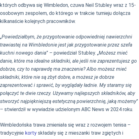
których odbywa się Wimbledon, czuwa Neil Stubley wraz z 15-
osobowym zespołem, do którego w trakcie turnieju dołącza
kilkanaście kolejnych pracowników.
„
Powiedziałbym, że przygotowanie odpowiedniej nawierzchni
trawiastej na Wimbledonie jest jak przygotowanie przez szefa
kuchni nowego dania
” – powiedział Stubley. „
Możesz mieć
danie, które ma idealne składniki, ale jeśli nie zaprezentujesz go
dobrze, czy to naprawdę ma znaczenie? Albo możesz mieć
składniki, które nie są zbyt dobre, a możesz je dobrze
zaprezentować i sprawić, by wyglądały ładnie. My staramy się
połączyć te dwie rzeczy. Używamy najlepszych składników, aby
stworzyć najpiękniejszą estetyczną powierzchnię, jaką możemy
”
– stwierdził w wywiadzie udzielonym ABC News w 2024 roku.
Wimbledońska trawa zmieniała się wraz z rozwojem tenisa –
tradycyjnie
korty
składały się z mieszanki traw zgiętych i