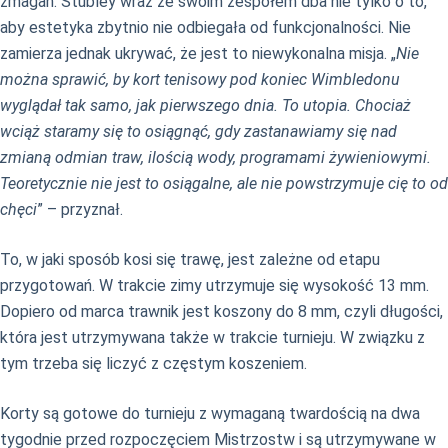
zmagań. Stubley wraz ze swoim zespołem dba nie tylko o to,
aby estetyka zbytnio nie odbiegała od funkcjonalności. Nie
zamierza jednak ukrywać, że jest to niewykonalna misja. „
Nie
można sprawić, by kort tenisowy pod koniec Wimbledonu
wyglądał tak samo, jak pierwszego dnia. To utopia. Chociaż
wciąż staramy się to osiągnąć, gdy zastanawiamy się nad
zmianą odmian traw, ilością wody, programami żywieniowymi.
Teoretycznie nie jest to osiągalne, ale nie powstrzymuje cię to od
chęci
” – przyznał.
To, w jaki sposób kosi się trawę, jest zależne od etapu
przygotowań. W trakcie zimy utrzymuje się wysokość 13 mm.
Dopiero od marca trawnik jest koszony do 8 mm, czyli długości,
która jest utrzymywana także w trakcie turnieju. W związku z
tym trzeba się liczyć z częstym koszeniem.
Korty są gotowe do turnieju z wymaganą twardością na dwa
tygodnie przed rozpoczęciem Mistrzostw i są utrzymywane w