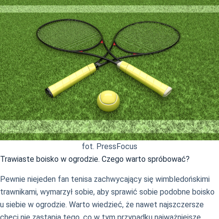
fot. PressFocus
Trawiaste boisko w ogrodzie. Czego warto spróbować?
Pewnie niejeden fan tenisa zachwycający się wimbledońskimi
trawnikami, wymarzył sobie, aby sprawić sobie podobne boisko
u siebie w ogrodzie. Warto wiedzieć, że nawet najszczersze
chęci nie zastąpią tego, co w tym przypadku najważniejsze,