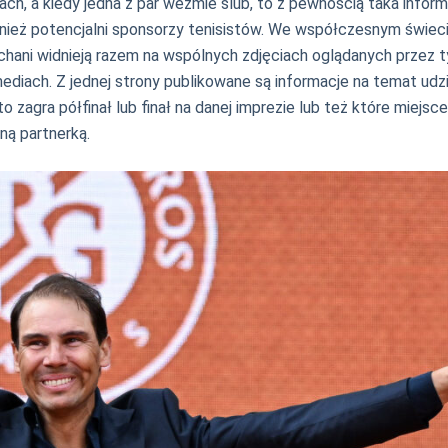
h, a kiedy jedna z par weźmie ślub, to z pewnością taka inform
ież potencjalni sponsorzy tenisistów. We współczesnym świecie
hani widnieją razem na wspólnych zdjęciach oglądanych przez tys
diach. Z jednej strony publikowane są informacje na temat udzia
o zagra półfinał lub finał na danej imprezie lub też które miejsc
ną partnerką.