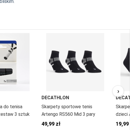
bliskim.
›
DECATHLON
DECA
a do tenisa
Skarpety sportowe tenis
Skarpe
zestaw 3 sztuk
Artengo RS560 Mid 3 pary
dzieci
pary
49,99 zł
19,99