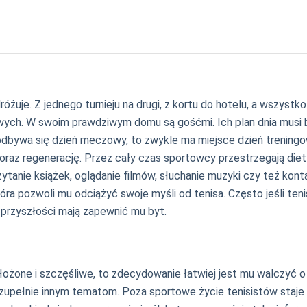
żuje. Z jednego turnieju na drugi, z kortu do hotelu, a wszystk
ch. W swoim prawdziwym domu są gośćmi. Ich plan dnia musi by
ie odbywa się dzień meczowy, to zwykle ma miejsce dzień treningo
oraz regenerację. Przez cały czas sportowcy przestrzegają diety
zytanie książek, oglądanie filmów, słuchanie muzyki czy też kont
óra pozwoli mu odciążyć swoje myśli od tenisa. Często jeśli teni
 przyszłości mają zapewnić mu byt.
t ułożone i szczęśliwe, to zdecydowanie łatwiej jest mu walczy
ą zupełnie innym tematom. Poza sportowe życie tenisistów staj