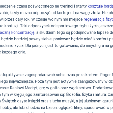
madzenie czasu poświęconego na treningi i starty
kosztuje bardz
ść, kiedy można odpocząć od kortu jest na wagę złota. Nie chod
sowi przez cały rok. W czasie wolnym ma miejsce
regeneracja fizy
yko kontuzji. Taki odpoczynek od sportowego trybu życia jeszcze
teczną koncentrację
, a skutkiem tego są podejmowane lepsze dec
ędzie bardziej pewny siebie, ponieważ będzie mieć komfort psy
dziedzinie życia. Dla jednych jest to gotowanie, dla innych gra na
ę każdego dnia.
i potrafią aktywnie zagospodarować sobie czas poza kortem. Roge
a niego najważniejsze. Poza tym jest aktywnie zaangażowany w dz
wanie Realowi Madryt, grę w golfa oraz wędkarstwo. Dodatkowo 
m w kręgu jego zainteresowań są: filozofia, fizyka i natura. Ca
 Świątek czyta książki oraz słucha muzyki, a jej ulubionym gatun
obby, ale lubi chodzić na basen, oglądać filmy, spacerować w pa