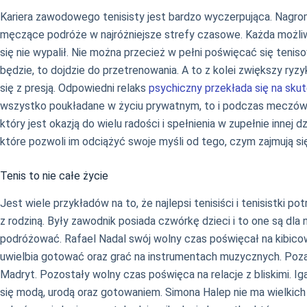
Kariera zawodowego tenisisty jest bardzo wyczerpująca. Nagro
męczące podróże w najróżniejsze strefy czasowe. Każda możliwo
się nie wypalił. Nie można przecież w pełni poświęcać się teni
będzie, to dojdzie do przetrenowania. A to z kolei zwiększy ryz
się z presją. Odpowiedni relaks
psychiczny przekłada się na sku
wszystko poukładane w życiu prywatnym, to i podczas meczów b
który jest okazją do wielu radości i spełnienia w zupełnie innej 
które pozwoli im odciążyć swoje myśli od tego, czym zajmują si
Tenis to nie całe życie
Jest wiele przykładów na to, że najlepsi tenisiści i tenisistk
z rodziną. Były zawodnik posiada czwórkę dzieci i to one są dl
podróżować. Rafael Nadal swój wolny czas poświęcał na kibico
uwielbia gotować oraz grać na instrumentach muzycznych. Poza ty
Madryt. Pozostały wolny czas poświęca na relacje z bliskimi. Iga
się modą, urodą oraz gotowaniem. Simona Halep nie ma wielkich h