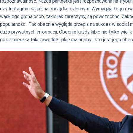
rozpoznawalność. Każda partnerka jest rozpoznawana na trybunac
czy Instagram są już na porządku dziennym. Wymagają tego równ
wąskiego grona osób, takie jak zaręczyny, są powszechne. Zakoc
popularności. Tak obecnie wygląda przepis na sukces w social me
dużo prywatnych informacji. Obecnie każdy kibic nie tylko wie, kt
gdzie mieszka taki zawodnik, jakie ma hobby i kto jest jego obec