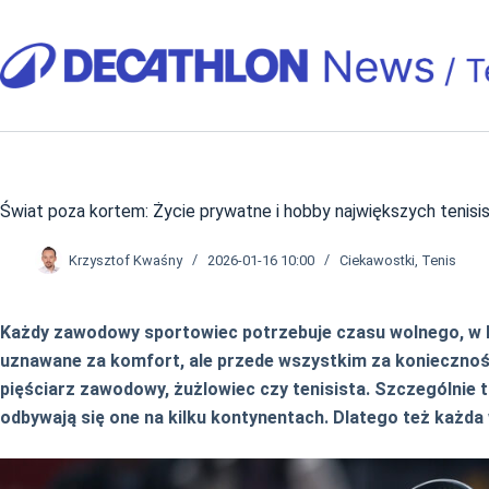
Przejdź
do
treści
Świat poza kortem: Życie prywatne i hobby największych tenisi
Krzysztof Kwaśny
2026-01-16 10:00
Ciekawostki
,
Tenis
Każdy zawodowy sportowiec potrzebuje czasu wolnego, w któ
uznawane za komfort, ale przede wszystkim za konieczność.
pięściarz zawodowy, żużlowiec czy tenisista. Szczególnie 
odbywają się one na kilku kontynentach. Dlatego też każda