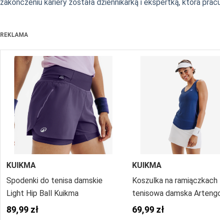
zakończeniu kariery została dziennikarką i ekspertką, która pra
REKLAMA
KUIKMA
KUIKMA
Spodenki do tenisa damskie
Koszulka na ramiączkach
Light Hip Ball Kuikma
tenisowa damska Arteng
Dry & Light
89,99 zł
69,99 zł