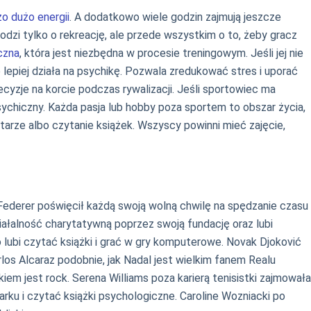
o dużo energii
. A dodatkowo wiele godzin zajmują jeszcze
zi tylko o rekreację, ale przede wszystkim o to, żeby gracz
czna
, która jest niezbędna w procesie treningowym. Jeśli jej nie
 lepiej działa na psychikę. Pozwala zredukować stres i uporać
yzje na korcie podczas rywalizacji. Jeśli sportowiec ma
chiczny. Każda pasja lub hobby poza sportem to obszar życia,
 gitarze albo czytanie książek. Wszyscy powinni mieć zajęcie,
r Federer poświęcił każdą swoją wolną chwilę na spędzanie czasu
iałalność charytatywną poprzez swoją fundację oraz lubi
lubi czytać książki i grać w gry komputerowe. Novak Djoković
rlos Alcaraz podobnie, jak Nadal jest wielkim fanem Realu
kiem jest rock. Serena Williams poza karierą tenisistki zajmowała
rku i czytać książki psychologiczne. Caroline Wozniacki po