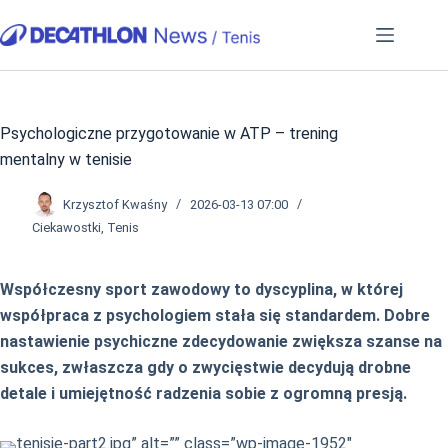
Przejdź
do
treści
Psychologiczne przygotowanie w ATP – trening
mentalny w tenisie
Krzysztof Kwaśny
2026-03-13 07:00
Ciekawostki
,
Tenis
Współczesny sport zawodowy to dyscyplina, w której
współpraca z psychologiem stała się standardem. Dobre
nastawienie psychiczne zdecydowanie zwiększa szanse na
sukces, zwłaszcza gdy o zwycięstwie decydują drobne
detale i umiejętność radzenia sobie z ogromną presją.
tenisie-part2.jpg” alt=”” class=”wp-image-1952″