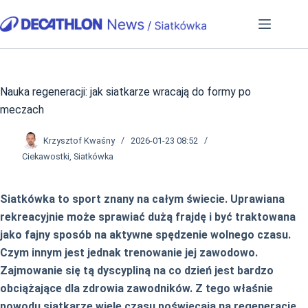
Przejdź
do
treści
Nauka regeneracji: jak siatkarze wracają do formy po
meczach
Krzysztof Kwaśny
2026-01-23 08:52
Ciekawostki
,
Siatkówka
Siatkówka to sport znany na całym świecie. Uprawiana
rekreacyjnie może sprawiać dużą frajdę i być traktowana
jako fajny sposób na aktywne spędzenie wolnego czasu.
Czym innym jest jednak trenowanie jej zawodowo.
Zajmowanie się tą dyscypliną na co dzień jest bardzo
obciążające dla zdrowia zawodników. Z tego właśnie
powodu siatkarze wiele czasu poświęcają na regenerację.