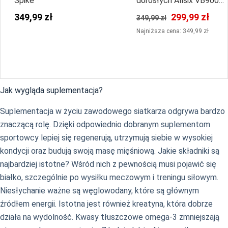
Spike
dorosłych Allsix VB900
Stability Alessia Orro
349,99 zł
299,99 zł
349,99 zł
Najniższa cena: 349,99 zł
Jak wygląda suplementacja?
Suplementacja w życiu zawodowego siatkarza odgrywa bardzo
znaczącą rolę. Dzięki odpowiednio dobranym suplementom
sportowcy lepiej się regenerują, utrzymują siebie w wysokiej
kondycji oraz budują swoją masę mięśniową. Jakie składniki są
najbardziej istotne? Wśród nich z pewnością musi pojawić się
białko, szczególnie po wysiłku meczowym i treningu siłowym.
Niesłychanie ważne są węglowodany, które są głównym
źródłem energii. Istotna jest również kreatyna, która dobrze
działa na wydolność. Kwasy tłuszczowe omega-3 zmniejszają