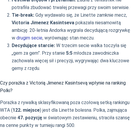
potrafiła zbudować trwałej przewagi przy swoim serwisie.
Tie-break:
Gdy wydawało się, że Linette zamknie mecz,
Victoria Jimenez Kasintseva
pokazała niesamowitą
ambicję. 20-letnia Andorka wygrała decydującą rozgrywkę
w
drugim secie
, wyrównując stan meczu.
Decydujące starcie:
W trzecim secie walka toczyła się
„gem za gem”. Przy stanie
5:5
młodsza zawodniczka
zachowała więcej sił i precyzji, wygrywając dwa kluczowe
gemy z rzędu.
Czy porażka z Victorią Jimenez Kasintsevą wpłynie na ranking
Polki?
Porażka z rywalką sklasyfikowaną poza czołową setką rankingu
WTA (
122. miejsce
) jest dla Linette bolesna. Polka, zajmująca
obecnie
47. pozycję
w światowym zestawieniu, straciła szansę
na cenne punkty w turnieju rangi 500.