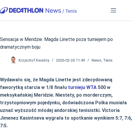
Przejdź
do
treści
Sensacja w Meridzie: Magda Linette poza turniejem po
dramatycznym boju
Krzysztof Kwaśny
2026-02-26 11:49
News
,
Tenis
Wydawało się, że Magda Linette jest zdecydowaną
faworytką starcia w 1/8 finału
turnieju WTA
500 w
meksykańskiej Meridzie. Niestety, po morderczym,
trzystopniowym pojedynku, doświadczona Polka musiała
uznać wyższość młodej andorskiej tenisistki. Victoria
Jimenez Kasintseva wygrała to spotkanie wynikiem 5:7, 7:6,
7:5.