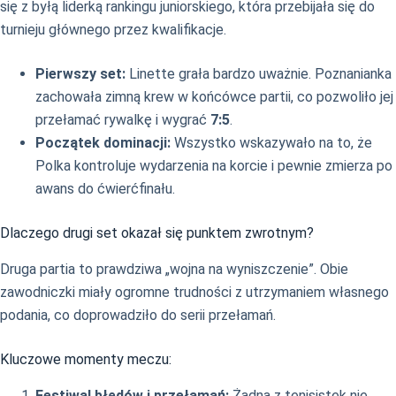
się z byłą liderką rankingu juniorskiego, która przebijała się do
turnieju głównego przez kwalifikacje.
Pierwszy set:
Linette grała bardzo uważnie. Poznanianka
zachowała zimną krew w końcówce partii, co pozwoliło jej
przełamać rywalkę i wygrać
7:5
.
Początek dominacji:
Wszystko wskazywało na to, że
Polka kontroluje wydarzenia na korcie i pewnie zmierza po
awans do ćwierćfinału.
Dlaczego drugi set okazał się punktem zwrotnym?
Druga partia to prawdziwa „wojna na wyniszczenie”. Obie
zawodniczki miały ogromne trudności z utrzymaniem własnego
podania, co doprowadziło do serii przełamań.
Kluczowe momenty meczu:
Festiwal błędów i przełamań:
Żadna z tenisistek nie