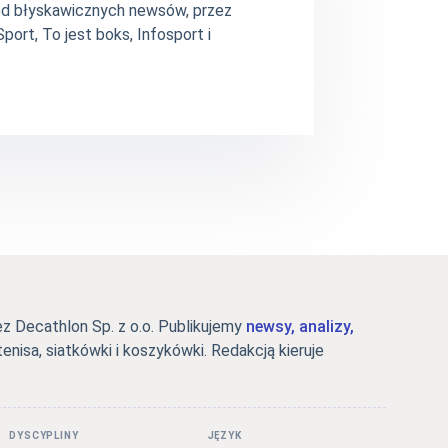
– od błyskawicznych newsów, przez
ort, To jest boks, Infosport i
 Decathlon Sp. z o.o. Publikujemy
newsy, analizy,
tenisa, siatkówki i koszykówki. Redakcją kieruje
DYSCYPLINY
JĘZYK