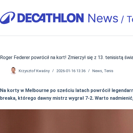
Przejdź
do
treści
Roger Federer powrócił na kort! Zmierzył się z 13. tenisistą świ
Krzysztof Kwaśny
2026-01-16 13:36
News
,
Tenis
Na korty w Melbourne po sześciu latach powrócił legendar
breaka, którego dawny mistrz wygrał 7-2. Warto nadmienić,