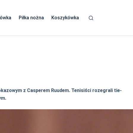
kówka
Piłka nożna
Koszykówka
pokazowym z Casperem Ruudem. Tenisiści rozegrali tie-
ym.