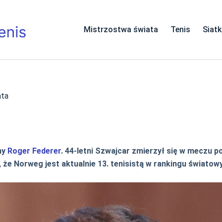
Mistrzostwa świata
Tenis
Siat
ata
ny
Roger Federer
. 44-letni Szwajcar zmierzył się w meczu 
 że Norweg jest aktualnie 13. tenisistą w rankingu światow