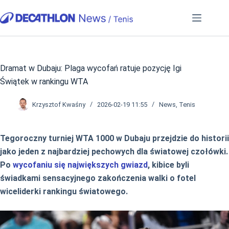
Przejdź
do
treści
Dramat w Dubaju: Plaga wycofań ratuje pozycję Igi
Świątek w rankingu WTA
Krzysztof Kwaśny
2026-02-19 11:55
News
,
Tenis
Tegoroczny turniej WTA 1000 w Dubaju przejdzie do historii
jako jeden z najbardziej pechowych dla światowej czołówki.
Po
wycofaniu się największych gwiazd
, kibice byli
świadkami sensacyjnego zakończenia walki o fotel
wiceliderki rankingu światowego.