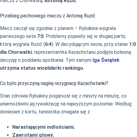
meczu z Chorwatką,
Antonią Ruzić
.
Przebieg pechowego meczu z Antonią Ruzić
Mecz zaczął się zgodnie z planem – Rybakina wygrała
pierwszego seta
7:5
. Problemy pojawiły się w drugiej partii,
którą wygrała Ruzić (
6:4
). W decydującym secie, przy stanie
1:0
dla Chorwatki
, reprezentantka Kazachstanu podjęła bolesną
decyzję o poddaniu spotkania. Tym samym
Iga Świątek
utrzyma status wiceliderki rankingu
.
Co było przyczyną nagłej rezygnacji Kazachstanki?
Stan zdrowia Rybakiny pogarszał się z minuty na minutę, co
uniemożliwiło jej rywalizację na najwyższym poziomie. Według
doniesień z kortu, tenisistka zmagała się z:
Narastającymi mdłościami
,
Zawrotami głowy
,