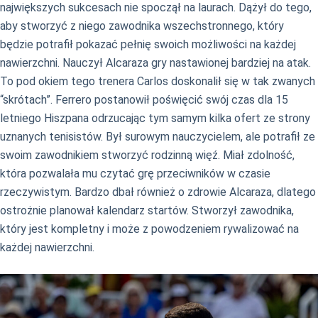
największych sukcesach nie spoczął na laurach. Dążył do tego,
aby stworzyć z niego zawodnika wszechstronnego, który
będzie potrafił pokazać pełnię swoich możliwości na każdej
nawierzchni. Nauczył Alcaraza gry nastawionej bardziej na atak.
To pod okiem tego trenera Carlos doskonalił się w tak zwanych
“skrótach”. Ferrero postanowił poświęcić swój czas dla 15
letniego Hiszpana odrzucając tym samym kilka ofert ze strony
uznanych tenisistów. Był surowym nauczycielem, ale potrafił ze
swoim zawodnikiem stworzyć rodzinną więź. Miał zdolność,
która pozwalała mu czytać grę przeciwników w czasie
rzeczywistym. Bardzo dbał również o zdrowie Alcaraza, dlatego
ostrożnie planował kalendarz startów. Stworzył zawodnika,
który jest kompletny i może z powodzeniem rywalizować na
każdej nawierzchni.