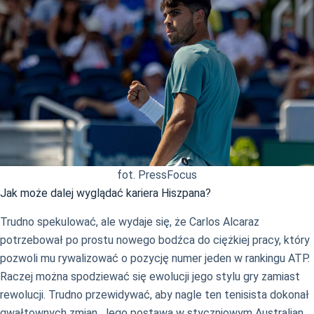
fot. PressFocus
Jak może dalej wyglądać kariera Hiszpana?
Trudno spekulować, ale wydaje się, że Carlos Alcaraz
potrzebował po prostu nowego bodźca do ciężkiej pracy, który
pozwoli mu rywalizować o pozycję numer jeden w rankingu ATP.
Raczej można spodziewać się ewolucji jego stylu gry zamiast
rewolucji. Trudno przewidywać, aby nagle ten tenisista dokonał
gwałtownych zmian. Jego postawa w styczniowym Australian