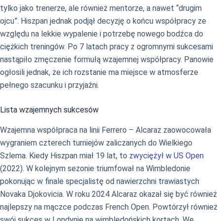
tylko jako trenerze, ale również mentorze, a nawet “drugim
ojcu”. Hiszpan jednak podjął decyzję o końcu współpracy ze
względu na lekkie wypalenie i potrzebę nowego bodźca do
ciężkich treningów. Po 7 latach pracy z ogromnymi sukcesami
nastąpiło zmęczenie formułą wzajemnej współpracy. Panowie
ogłosili jednak, że ich rozstanie ma miejsce w atmosferze
pełnego szacunku i przyjaźni.
Lista wzajemnych sukcesów
Wzajemna współpraca na linii Ferrero – Alcaraz zaowocowała
wygraniem czterech turniejów zaliczanych do Wielkiego
Szlema. Kiedy Hiszpan miał 19 lat, to
zwyciężył w US Open
(2022). W kolejnym sezonie triumfował na Wimbledonie
pokonując w finale specjalistę od nawierzchni trawiastych
Novaka Djokovicia. W roku 2024 Alcaraz okazał się być również
najlepszy na mączce podczas French Open. Powtórzył również
swój sukces w Londynie na wimbledońskich kortach. We