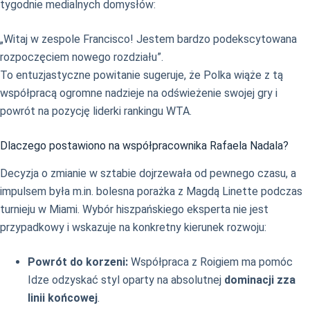
tygodnie medialnych domysłów:
„Witaj w zespole Francisco! Jestem bardzo podekscytowana
rozpoczęciem nowego rozdziału”.
To entuzjastyczne powitanie sugeruje, że Polka wiąże z tą
współpracą ogromne nadzieje na odświeżenie swojej gry i
powrót na pozycję liderki rankingu WTA.
Dlaczego postawiono na współpracownika Rafaela Nadala?
Decyzja o zmianie w sztabie dojrzewała od pewnego czasu, a
impulsem była m.in. bolesna porażka z Magdą Linette podczas
turnieju w Miami. Wybór hiszpańskiego eksperta nie jest
przypadkowy i wskazuje na konkretny kierunek rozwoju:
Powrót do korzeni:
Współpraca z Roigiem ma pomóc
Idze odzyskać styl oparty na absolutnej
dominacji zza
linii końcowej
.