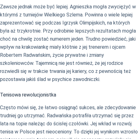
Zawsze jednak może być lepiej. Agnieszka mogła zwyciężyć w
którymś z turniejów Wielkiego Szlema. Powinna o wiele lepiej
zaprezentować się podczas Igrzysk Olimpijskich, na których
była aż trzykrotnie. Przy odrobinie lepszych rezultatach mogła
choć na chwilę zostać numerem jeden. Trudno powiedzieć, jaki
wpływ na krakowiankę miały kłótnie z jej trenerem i ojcem
Robertem Radwańskim, życie prywatne i zmiany
szkoleniowców. Tajemnicą nie jest również, że jej rodzice
rozwiedli się w trakcie trwania jej kariery, co z pewnością też
pozostawia jakiś ślad w psychice zawodniczki.
Tenisowa rewolucjonistka
Często mówi się, że łatwo osiągnąć sukces, ale zdecydowanie
trudniej go utrzymać. Radwańska potrafiła utrzymać się przez
lata na topie należąc do ścisłej czołówki. Jej wkład w rozwój
tenisa w Polsce jest nieoceniony. To dzięki jej wynikom wzrosło