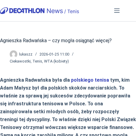
Przejdź
do
treści
Agnieszka Radwańska – czy mogła osiągnąć więcej?
lukaszz
2026-01-25 11:00
Ciekawostki
,
Tenis
,
WTA (kobiety)
Agnieszka Radwańska była dla
polskiego tenisa
tym, kim
Adam Małysz był dla polskich skoków narciarskich. To
właśnie za sprawą jej sukcesów zdecydowanie poprawiła
się infrastruktura tenisowa w Polsce. To ona
zainspirowała setki młodych osób, żeby rozpoczęły
treningi tej dyscypliny. To właśnie dzięki niej Polski Związek
Tenisowy otrzymał wówczas większe wsparcie finansowe.
Sama na korcie zarobiła miliony. A czy sportowo mogła