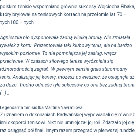
polskim tenisie wspomniano głównie sukcesy Wojciecha Fibaka,
który brylował na tenisowych kortach na przełomie lat 70 –
tych i 80 – tych.
Agnieszka nie dysponowała żadną wielką bronią. Nie zmiatała
rywalek z kortu. Prezentowała taki klubowy tenis, ale na bardzo
wysokim poziomie. To nie pomniejsza jej zasług, wręcz
przeciwnie. W czasach siłowego tenisa wyróżniała się
różnorodnością zagrań. W pewnym sensie grała staromodny
tenis. Analizując jej karierę, możesz powiedzieć, że osiągnęła aż
za dużo. Trudno odnieść tyle sukcesów co ona bez żadnej broni
(…)
„
Legendarna tenisistka Martina Navratilova
Z uznaniem o dokonaniach Radwańskiej wypowiadali się również
inni eksperci tenisowi. Nikt nie umniejszał jej roli. Zdarzało jej się
raz osiągnąć półfinał, innym razem przegrać w pierwszej rundzie.