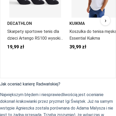
›
DECATHLON
KUIKMA
Skarpety sportowe tenis dla
Koszulka do tenisa męsk
dzieci Artengo RS100 wysokie
Essential Kuikma
3 pary
19,99 zł
39,99 zł
Jak oceniać karierę Radwańskiej?
Największym błędem i niesprawiedliwością jest ocenianie
dokonań krakowianki przez pryzmat Igi Świątek. Już na samym
wstępie Agnieszka została porównana do Adama Małysza i nie
jest to żadna przesada. Trzeba zrozumieć, że wówczas w