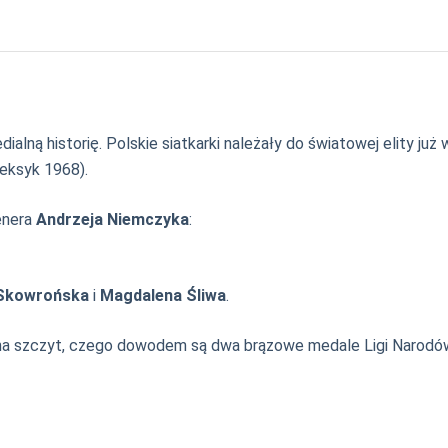
ą historię. Polskie siatkarki należały do światowej elity już w 
eksyk 1968).
enera
Andrzeja Niemczyka
:
 Skowrońska
i
Magdalena Śliwa
.
a szczyt, czego dowodem są dwa brązowe medale Ligi Narod