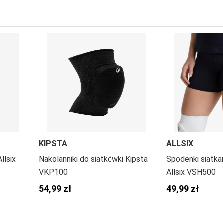
KIPSTA
ALLSIX
llsix
Nakolanniki do siatkówki Kipsta
Spodenki siatka
VKP100
Allsix VSH500
54,99 zł
49,99 zł