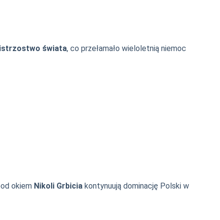
istrzostwo świata
, co przełamało wieloletnią niemoc
 pod okiem
Nikoli Grbicia
kontynuują dominację Polski w