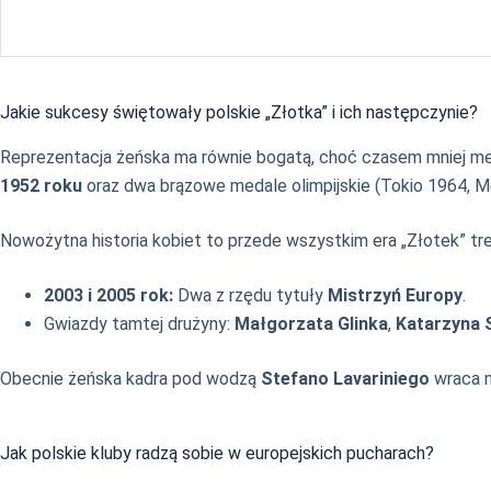
Jakie sukcesy świętowały polskie „Złotka” i ich następczynie?
Reprezentacja żeńska ma równie bogatą, choć czasem mniej medialn
1952 roku
oraz dwa brązowe medale olimpijskie (Tokio 1964, M
Nowożytna historia kobiet to przede wszystkim era „Złotek” tr
2003 i 2005 rok:
Dwa z rzędu tytuły
Mistrzyń Europy
.
Gwiazdy tamtej drużyny:
Małgorzata Glinka
,
Katarzyna
Obecnie żeńska kadra pod wodzą
Stefano Lavariniego
wraca n
Jak polskie kluby radzą sobie w europejskich pucharach?