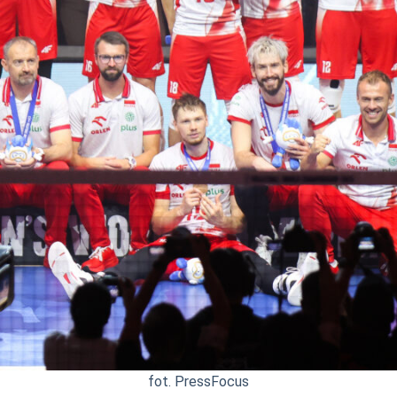
fot. PressFocus