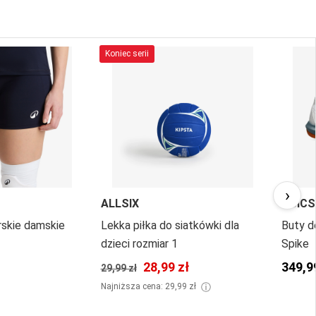
Koniec serii
›
ALLSIX
ASICS
rskie damskie
Lekka piłka do siatkówki dla
Buty d
dzieci rozmiar 1
Spike
28,99 zł
349,9
29,99 zł
ⓘ
Najniższa cena: 29,99 zł