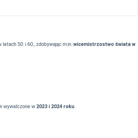
latach 50. i 60., zdobywając m.in.
wicemistrzostwo świata w
ów wywalczone w
2023 i 2024 roku
.