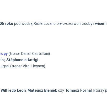
06 roku
pod wodzą Raúla Lozano biało-czerwoni zdobyli
wicem
ropy
(trener Daniel Castellani).
odzą
Stéphane’a Antigi
.
arii (trener Vital Heynen).
,
Wilfredo Leon
,
Mateusz Bieniek
czy
Tomasz Fornal
, którzy