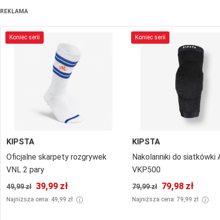
REKLAMA
Koniec serii
Koniec serii
KIPSTA
KIPSTA
Oficjalne skarpety rozgrywek
Nakolanniki do siatkówki A
VNL 2 pary
VKP500
39,99 zł
79,98 zł
49,99 zł
79,99 zł
ⓘ
ⓘ
Najniższa cena: 49,99 zł
Najniższa cena: 79,99 zł