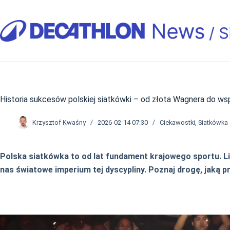
Przejdź
do
treści
Historia sukcesów polskiej siatkówki – od złota Wagnera do ws
Krzysztof Kwaśny
2026-02-14 07:30
Ciekawostki
,
Siatkówka
Polska siatkówka to od lat fundament krajowego sportu. Li
nas światowe imperium tej dyscypliny. Poznaj drogę, jaką p