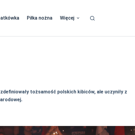
iatkówka
Piłka nożna
Więcej
zdefiniowały tożsamość polskich kibiców, ale uczyniły z
narodowej.