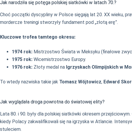
Jak narodziła się potęga polskiej siatkówki w latach 70.?
Choć początki dyscypliny w Polsce sięgają lat 20. XX wieku, p
mordercze treningi stworzyły fundament pod „złotą erę”.
Kluczowe trofea tamtego okresu:
1974 rok:
Mistrzostwo Świata w Meksyku (finałowe zwyc
1975 rok:
Wicemistrzostwo Europy.
1976 rok:
Złoty medal na
Igrzyskach Olimpijskich w Mo
To wtedy nazwiska takie jak
Tomasz Wójtowicz
,
Edward Skor
Jak wyglądała droga powrotna do światowej elity?
Lata 80. i 90. były dla polskiej siatkówki okresem przejściowy
kiedy Polacy zakwalifikowali się na igrzyska w Atlancie. Inten
stuleciem.