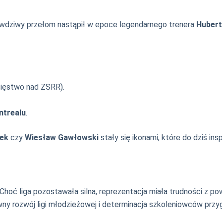
rawdziwy przełom nastąpił w epoce legendarnego trenera
Hubert
ięstwo nad ZSRR).
ntrealu
.
ek
czy
Wiesław Gawłowski
stały się ikonami, które do dziś insp
m. Choć liga pozostawała silna, reprezentacja miała trudności 
sywny rozwój ligi młodzieżowej i determinacja szkoleniowców pr