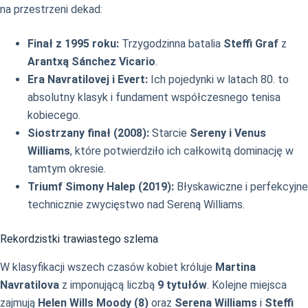
na przestrzeni dekad:
Finał z 1995 roku:
Trzygodzinna batalia
Steffi Graf
z
Arantxą Sánchez Vicario
.
Era Navratilovej i Evert:
Ich pojedynki w latach 80. to
absolutny klasyk i fundament współczesnego tenisa
kobiecego.
Siostrzany finał (2008):
Starcie
Sereny i Venus
Williams
, które potwierdziło ich całkowitą dominację w
tamtym okresie.
Triumf Simony Halep (2019):
Błyskawiczne i perfekcyjne
technicznie zwycięstwo nad Sereną Williams.
Rekordzistki trawiastego szlema
W klasyfikacji wszech czasów kobiet króluje
Martina
Navratilova
z imponującą liczbą
9 tytułów
. Kolejne miejsca
zajmują
Helen Wills Moody (8)
oraz
Serena Williams
i
Steffi