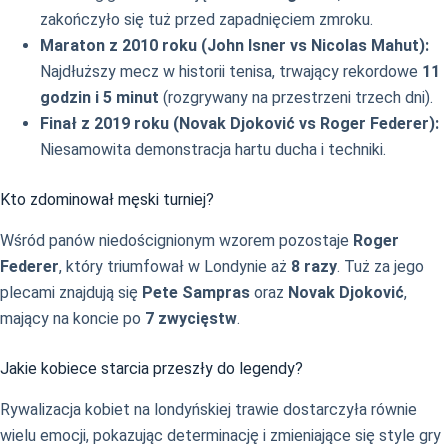
zakończyło się tuż przed zapadnięciem zmroku.
Maraton z 2010 roku (John Isner vs Nicolas Mahut):
Najdłuższy mecz w historii tenisa, trwający rekordowe
11
godzin i 5 minut
(rozgrywany na przestrzeni trzech dni).
Finał z 2019 roku (Novak Djoković vs Roger Federer):
Niesamowita demonstracja hartu ducha i techniki.
Kto zdominował męski turniej?
Wśród panów niedoścignionym wzorem pozostaje
Roger
Federer
, który triumfował w Londynie aż
8 razy
. Tuż za jego
plecami znajdują się
Pete Sampras
oraz
Novak Djoković
,
mający na koncie po
7 zwycięstw
.
Jakie kobiece starcia przeszły do legendy?
Rywalizacja kobiet na londyńskiej trawie dostarczyła równie
wielu emocji, pokazując determinację i zmieniające się style gry