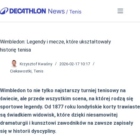
Przejdź
do
treści
Wimbledon: Legendy i mecze, które ukształtowały
historię tenisa
Krzysztof Kwaśny
2026-02-17 10:17
Ciekawostki
,
Tenis
Wimbledon to nie tylko najstarszy turniej tenisowy na
świecie, ale przede wszystkim scena, na której rodzą się
sportowe legendy. Od 1877 roku londyńskie korty trawiaste
są świadkiem widowisk, które dzięki niesamowitej
dramaturgii i kunsztowi zawodników na zawsze zapisały
się w historii dyscypliny.