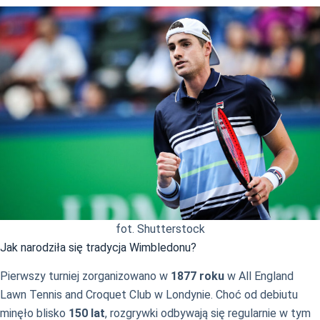
fot. Shutterstock
Jak narodziła się tradycja Wimbledonu?
Pierwszy turniej zorganizowano w
1877 roku
w All England
Lawn Tennis and Croquet Club w Londynie. Choć od debiutu
minęło blisko
150 lat
, rozgrywki odbywają się regularnie w tym