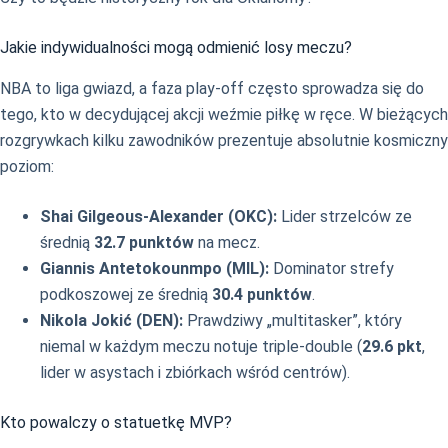
Jakie indywidualności mogą odmienić losy meczu?
NBA to liga gwiazd, a faza play-off często sprowadza się do
tego, kto w decydującej akcji weźmie piłkę w ręce. W bieżących
rozgrywkach kilku zawodników prezentuje absolutnie kosmiczny
poziom:
Shai Gilgeous-Alexander (OKC):
Lider strzelców ze
średnią
32.7 punktów
na mecz.
Giannis Antetokounmpo (MIL):
Dominator strefy
podkoszowej ze średnią
30.4 punktów
.
Nikola Jokić (DEN):
Prawdziwy „multitasker”, który
niemal w każdym meczu notuje triple-double (
29.6 pkt
,
lider w asystach i zbiórkach wśród centrów).
Kto powalczy o statuetkę MVP?