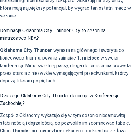
hierarchii ligi. Bukmacherzy i eksperci wskazują na trzy ekipy,
które mają największy potencjał, by wygrać ten ostatni mecz w
sezonie.
Dominacja Oklahoma City Thunder: Czy to sezon na
mistrzostwo NBA?
Oklahoma City Thunder
wyrasta na głównego faworyta do
końcowego triumfu, pewnie zajmując
1. miejsce
w swojej
konferencji. Mimo świetnej passy, droga do pierścienia prowadzi
przez starcia z niezwykle wymagającymi przeciwnikami, którzy
depczą liderom po piętach.
Dlaczego Oklahoma City Thunder dominuje w Konferencji
Zachodniej?
Zespół z Oklahomy wykazuje się w tym sezonie niesamowitą
stabilnością i dojrzałością, co pozwoliło im zdominować tabelę.
Choć
Thunder są faworytami
, eksperci podkreślają, że faza