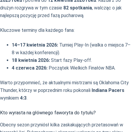
2025 roku
i potrwa do
12 kwietnia 2026 roku
. Każda z 30
drużyn rozgrywa w tym czasie
82 spotkania
, walcząc o jak
najlepszą pozycję przed fazą pucharową.
Kluczowe terminy dla każdego fana:
14–17 kwietnia 2026:
Turniej Play-In (walka o miejsca 7–
8 w każdej konferencji).
18 kwietnia 2026:
Start fazy Play-off.
4 czerwca 2026:
Początek Wielkich Finałów NBA.
Warto przypomnieć, że aktualnymi mistrzami są Oklahoma City
Thunder, którzy w poprzednim roku pokonali
Indiana Pacers
wynikiem
4:3
.
Kto wyrasta na głównego faworyta do tytułu?
Obecny sezon przyniósł kilka zaskakujących przetasowań w