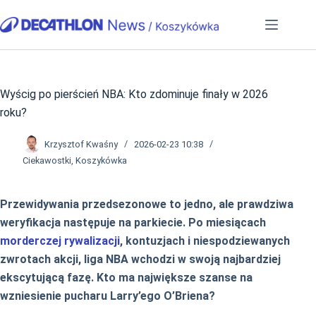
Przejdź
do
treści
Wyścig po pierścień NBA: Kto zdominuje finały w 2026
roku?
Krzysztof Kwaśny
2026-02-23 10:38
Ciekawostki
,
Koszykówka
Przewidywania przedsezonowe to jedno, ale prawdziwa
weryfikacja następuje na parkiecie. Po miesiącach
morderczej rywalizacji
, kontuzjach i niespodziewanych
zwrotach akcji, liga NBA wchodzi w swoją najbardziej
ekscytującą fazę. Kto ma największe szanse na
wzniesienie pucharu Larry’ego O’Briena?