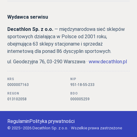
Wydawca serwisu
Decathlon Sp. z o.o.
— międzynarodowa sieć sklepów
sportowych działająca w Polsce od 2001 roku,
obejmująca 63 sklepy stacjonarne i sprzedaż
internetową dla ponad 86 dyscyplin sportowych.
ul. Geodezyjna 76, 03-290 Warszawa ·
www.decathlon.pl
KRS
NIP
0000007163
951-18-55-233
REGON
BDO
013102058
000005259
Regulamin
Polityka prywatności
© 2025–2026 Decathlon Sp. z o.o. · Wszelkie prawa zastrzeżone