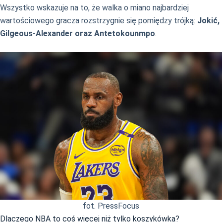
Wszystko wskazuje na to, że walka o miano najbardziej
wartościowego gracza rozstrzygnie się pomiędzy trójką:
Jokić,
Gilgeous-Alexander oraz Antetokounmpo
.
fot. PressFocus
Dlaczego NBA to coś więcej niż tylko koszykówka?