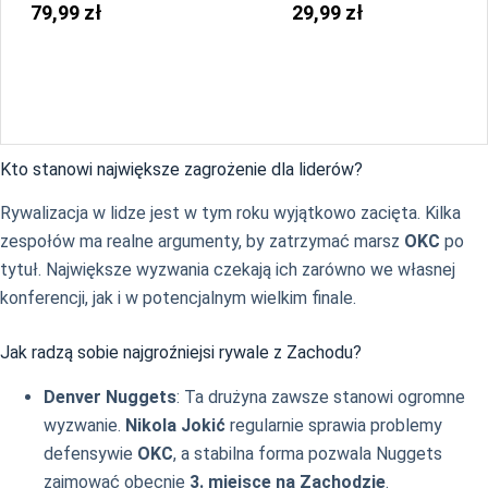
Bulls
79,99 zł
29,99 zł
Kto stanowi największe zagrożenie dla liderów?
Rywalizacja w lidze jest w tym roku wyjątkowo zacięta. Kilka
zespołów ma realne argumenty, by zatrzymać marsz
OKC
po
tytuł. Największe wyzwania czekają ich zarówno we własnej
konferencji, jak i w potencjalnym wielkim finale.
Jak radzą sobie najgroźniejsi rywale z Zachodu?
Denver Nuggets
: Ta drużyna zawsze stanowi ogromne
wyzwanie.
Nikola Jokić
regularnie sprawia problemy
defensywie
OKC
, a stabilna forma pozwala Nuggets
zajmować obecnie
3. miejsce na Zachodzie
.