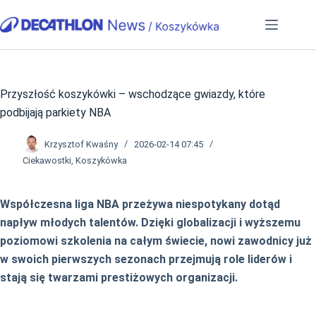
Przejdź
do
treści
Przyszłość koszykówki – wschodzące gwiazdy, które
podbijają parkiety NBA
Krzysztof Kwaśny
2026-02-14 07:45
Ciekawostki
,
Koszykówka
Współczesna liga NBA przeżywa niespotykany dotąd
napływ młodych talentów. Dzięki globalizacji i wyższemu
poziomowi szkolenia na całym świecie, nowi zawodnicy już
w swoich pierwszych sezonach przejmują role liderów i
stają się twarzami prestiżowych organizacji.