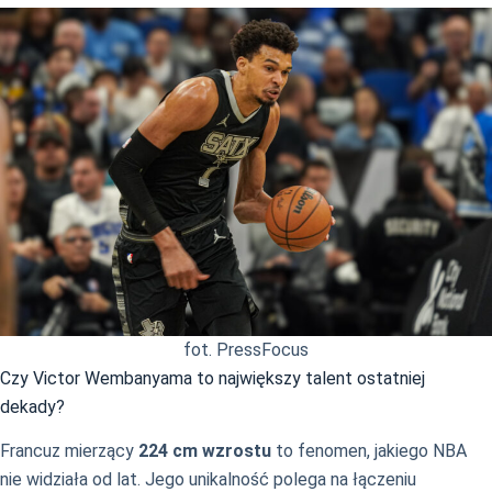
fot. PressFocus
Czy Victor Wembanyama to największy talent ostatniej
dekady?
Francuz mierzący
224 cm wzrostu
to fenomen, jakiego NBA
nie widziała od lat. Jego unikalność polega na łączeniu