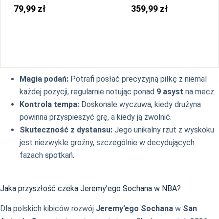
NBA
New York Knicks Fast 90
79,99 zł
359,99 zł
Low
Magia podań:
Potrafi posłać precyzyjną piłkę z niemal
każdej pozycji, regularnie notując ponad
9 asyst
na mecz.
Kontrola tempa:
Doskonale wyczuwa, kiedy drużyna
powinna przyspieszyć grę, a kiedy ją zwolnić.
Skuteczność z dystansu:
Jego unikalny rzut z wyskoku
jest niezwykle groźny, szczególnie w decydujących
fazach spotkań.
Jaka przyszłość czeka Jeremy’ego Sochana w NBA?
Dla polskich kibiców rozwój
Jeremy’ego Sochana
w
San