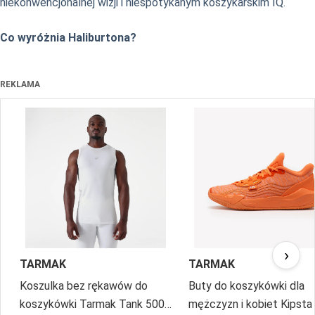
niekonwencjonalnej wizji i niespotykanym koszykarskim IQ.
Co wyróżnia Haliburtona?
REKLAMA
›
TARMAK
TARMAK
Koszulka bez rękawów do
Buty do koszykówki dla
koszykówki Tarmak Tank 500
mężczyzn i kobiet Kipst