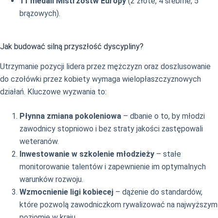
11 medali Mistrzostw Europy
(2 złote, 4 srebrne, 5
brązowych).
Jak budować silną przyszłość dyscypliny?
Utrzymanie pozycji lidera przez mężczyzn oraz doszlusowanie
do czołówki przez kobiety wymaga wielopłaszczyznowych
działań. Kluczowe wyzwania to:
Płynna zmiana pokoleniowa
– dbanie o to, by młodzi
zawodnicy stopniowo i bez straty jakości zastępowali
weteranów.
Inwestowanie w szkolenie młodzieży
– stałe
monitorowanie talentów i zapewnienie im optymalnych
warunków rozwoju.
Wzmocnienie ligi kobiecej
– dążenie do standardów,
które pozwolą zawodniczkom rywalizować na najwyższym
poziomie w kraju.