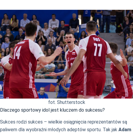
fot. Shutterstock
Dlaczego sportowy idol jest kluczem do sukcesu?
Sukces rodzi sukces – wielkie osiągnięcia reprezentantów są
paliwem dla wyobraźni młodych adeptów sportu. Tak jak
Adam