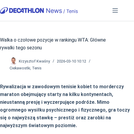
Przejdź
do
treści
Walka o czołowe pozycje w rankingu WTA: Główne
rywalki tego sezonu
Krzysztof Kwaśny
2026-03-10 10:12
Ciekawostki
,
Tenis
Rywalizacja w zawodowym tenisie kobiet to morderczy
maraton obejmujący starty na kilku kontynentach,
nieustanną presję i wyczerpujące podróże. Mimo
ogromnego wysiłku psychicznego i fizycznego, gra toczy
się o najwyższą stawkę – prestiż oraz zarobki na
najwyższym światowym poziomie.