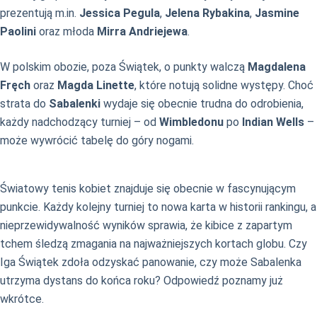
prezentują m.in.
Jessica Pegula
,
Jelena Rybakina
,
Jasmine
Paolini
oraz młoda
Mirra Andriejewa
.
W polskim obozie, poza Świątek, o punkty walczą
Magdalena
Fręch
oraz
Magda Linette
, które notują solidne występy. Choć
strata do
Sabalenki
wydaje się obecnie trudna do odrobienia,
każdy nadchodzący turniej – od
Wimbledonu
po
Indian Wells
–
może wywrócić tabelę do góry nogami.
Światowy tenis kobiet znajduje się obecnie w fascynującym
punkcie. Każdy kolejny turniej to nowa karta w historii rankingu, a
nieprzewidywalność wyników sprawia, że kibice z zapartym
tchem śledzą zmagania na najważniejszych kortach globu. Czy
Iga Świątek zdoła odzyskać panowanie, czy może Sabalenka
utrzyma dystans do końca roku? Odpowiedź poznamy już
wkrótce.