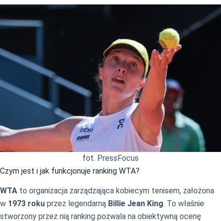
fot. PressFocus
Czym jest i jak funkcjonuje ranking WTA?
WTA
to organizacja zarządzająca kobiecym tenisem, założona
w
1973 roku
przez legendarną
Billie Jean King
. To właśnie
stworzony przez nią ranking pozwala na obiektywną ocenę