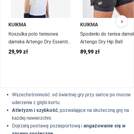
›
KUIKMA
KUIKMA
Koszulka polo tenisowa
Spodenki do tenisa dams
damska Artengo Dry Essential
Artengo Dry Hip Ball
100
29,99 zł
89,99 zł
Wszechstronność: od świetnej gry przy siatce po mocne
uderzenia z głębi kortu.
Atletyzm i szybkość
, pozwalające na skuteczną grę na
każdej nawierzchni.
Dojrzałą postawę pozasportową i
angażowanie się w
sprawy społeczne
.