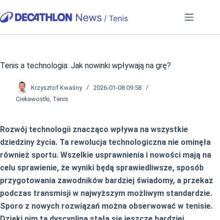
Przejdź
do
treści
Tenis a technologia: Jak nowinki wpływają na grę?
Krzysztof Kwaśny
2026-01-08 09:58
Ciekawostki
,
Tenis
Rozwój technologii znacząco wpływa na wszystkie
dziedziny życia. Ta rewolucja technologiczna nie ominęła
również sportu. Wszelkie usprawnienia i nowości mają na
celu sprawienie, że wyniki będą sprawiedliwsze, sposób
przygotowania zawodników bardziej świadomy, a przekaz
podczas transmisji w najwyższym możliwym standardzie.
Sporo z nowych rozwiązań można obserwować w tenisie.
Dzięki nim ta dyscyplina stała się jeszcze bardziej