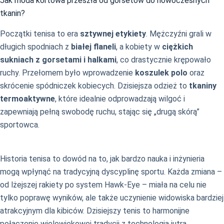
Jak moda kortowa przeszła od gorsetów do nowoczesnych
tkanin?
Początki tenisa to era
sztywnej etykiety
. Mężczyźni grali w
długich spodniach z
białej flaneli
, a kobiety w
ciężkich
sukniach z gorsetami i halkami
, co drastycznie krępowało
ruchy. Przełomem było wprowadzenie
koszulek polo
oraz
skrócenie spódniczek kobiecych. Dzisiejsza odzież to
tkaniny
termoaktywne
, które idealnie odprowadzają wilgoć i
zapewniają pełną swobodę ruchu, stając się „drugą skórą”
sportowca.
Historia tenisa to dowód na to, jak bardzo nauka i inżynieria
mogą wpłynąć na tradycyjną dyscyplinę sportu. Każda zmiana –
od lżejszej rakiety po system Hawk-Eye – miała na celu nie
tylko poprawę wyników, ale także uczynienie widowiska bardziej
atrakcyjnym dla kibiców. Dzisiejszy tenis to harmonijne
połączenie wielowiekowej tradycji z technologią jutra.