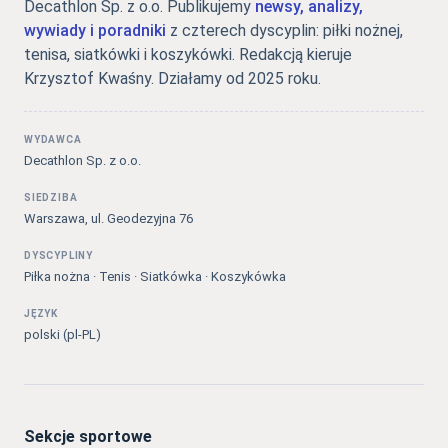
Decathlon Sp. z o.o. Publikujemy
newsy, analizy,
wywiady i poradniki
z czterech dyscyplin: piłki nożnej,
tenisa, siatkówki i koszykówki. Redakcją kieruje
Krzysztof Kwaśny. Działamy od 2025 roku.
WYDAWCA
Decathlon Sp. z o.o.
SIEDZIBA
Warszawa, ul. Geodezyjna 76
DYSCYPLINY
Piłka nożna · Tenis · Siatkówka · Koszykówka
JĘZYK
polski (pl-PL)
Sekcje sportowe