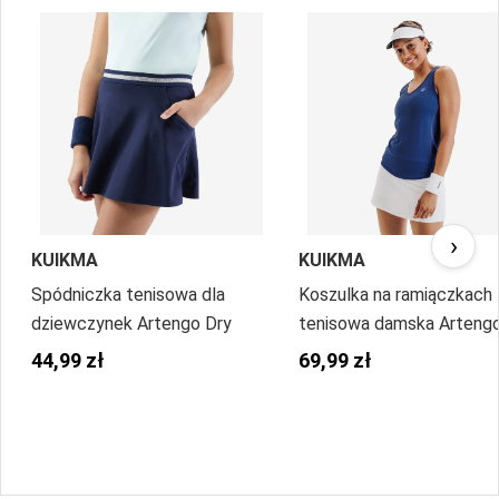
›
KUIKMA
KUIKMA
Spódniczka tenisowa dla
Koszulka na ramiączkach
dziewczynek Artengo Dry
tenisowa damska Arteng
Tank Dry & Light
44,99 zł
69,99 zł