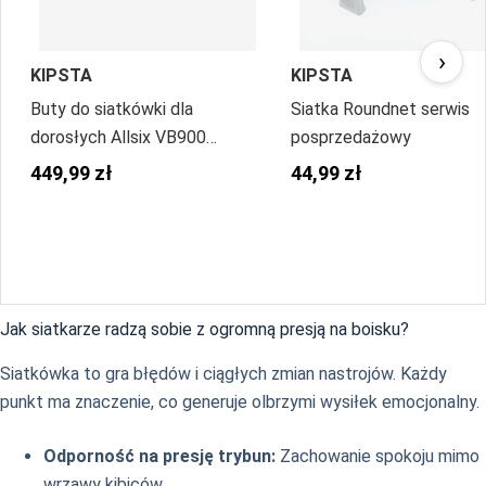
›
KIPSTA
KIPSTA
Buty do siatkówki dla
Siatka Roundnet serwis
dorosłych Allsix VB900
posprzedażowy
Stability Edycja Limitowana
449,99 zł
44,99 zł
Jak siatkarze radzą sobie z ogromną presją na boisku?
Siatkówka to gra błędów i ciągłych zmian nastrojów. Każdy
punkt ma znaczenie, co generuje olbrzymi wysiłek emocjonalny.
Odporność na presję trybun:
Zachowanie spokoju mimo
wrzawy kibiców.