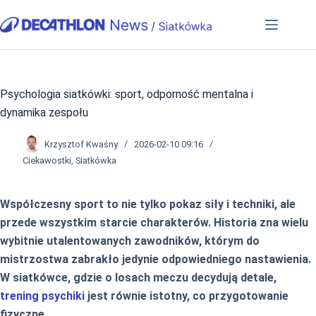
Przejdź
do
treści
Psychologia siatkówki: sport, odporność mentalna i
dynamika zespołu
Krzysztof Kwaśny
2026-02-10 09:16
Ciekawostki
,
Siatkówka
Współczesny sport to nie tylko pokaz siły i techniki, ale
przede wszystkim starcie charakterów. Historia zna wielu
wybitnie utalentowanych zawodników, którym do
mistrzostwa zabrakło jedynie odpowiedniego nastawienia.
W siatkówce, gdzie o losach meczu decydują detale,
trening psychiki
jest równie istotny, co przygotowanie
fizyczne.