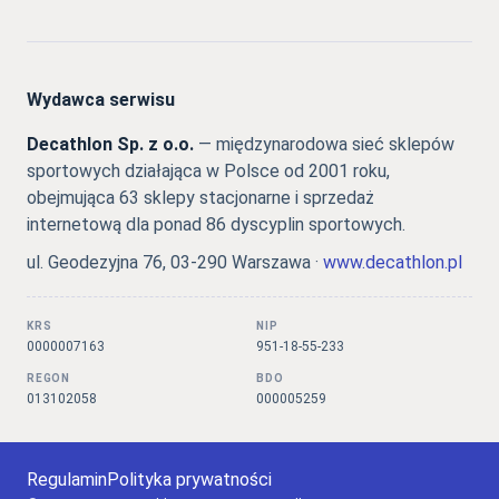
Wydawca serwisu
Decathlon Sp. z o.o.
— międzynarodowa sieć sklepów
sportowych działająca w Polsce od 2001 roku,
obejmująca 63 sklepy stacjonarne i sprzedaż
internetową dla ponad 86 dyscyplin sportowych.
ul. Geodezyjna 76, 03-290 Warszawa ·
www.decathlon.pl
KRS
NIP
0000007163
951-18-55-233
REGON
BDO
013102058
000005259
Regulamin
Polityka prywatności