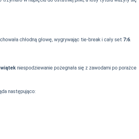
achowała chłodną głowę, wygrywając tie-break i cały set
7:6
.
Świątek
niespodziewanie pożegnała się z zawodami po porażce
ąda następująco: