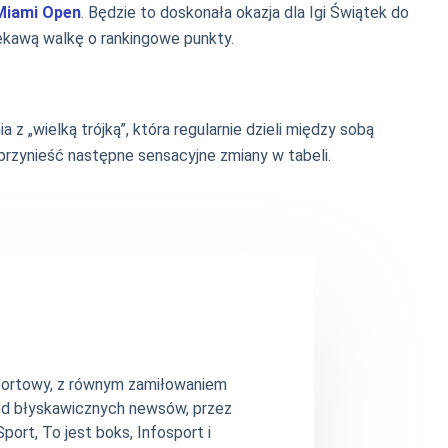
Miami Open
. Będzie to doskonała okazja dla Igi Świątek do
iekawą walkę o rankingowe punkty.
z „wielką trójką”, która regularnie dzieli między sobą
przynieść następne sensacyjne zmiany w tabeli.
 sportowy, z równym zamiłowaniem
– od błyskawicznych newsów, przez
ort, To jest boks, Infosport i