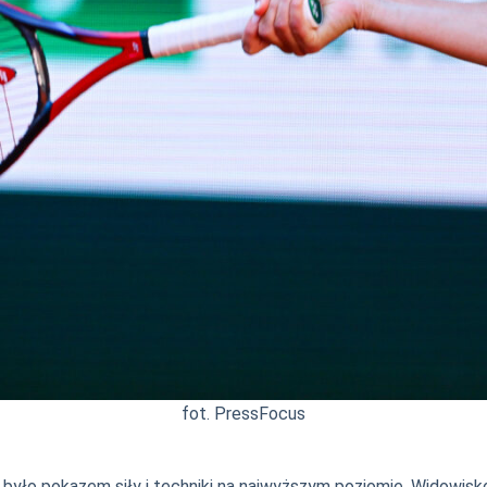
fot. PressFocus
było pokazem siły i techniki na najwyższym poziomie. Widowisko t