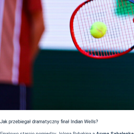
Jak przebiegał dramatyczny finał Indian Wells?
Finałowe starcie pomiędzy Jeleną Rybakiną a
Aryną Sabalenką