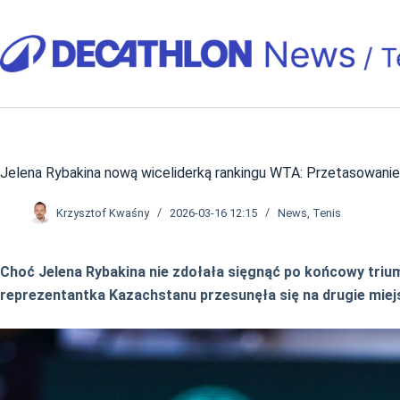
Przejdź
do
treści
Jelena Rybakina nową wiceliderką rankingu WTA: Przetasowanie
Krzysztof Kwaśny
2026-03-16 12:15
News
,
Tenis
Choć Jelena Rybakina nie zdołała sięgnąć po końcowy trium
reprezentantka Kazachstanu przesunęła się na drugie miejs