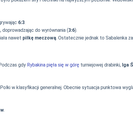
grywając
6:3
.
 doprowadzając do wyrównania (
3:6
).
miała nawet
piłkę meczową
. Ostatecznie jednak to Sabalenka z
 Podczas gdy
Rybakina pięła się w górę
turniejowej drabinki,
Iga 
olki w klasyfikacji generalnej. Obecnie sytuacja punktowa wygl
ów
.