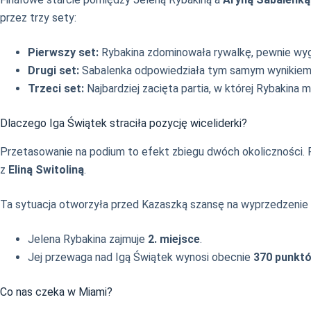
przez trzy sety:
Pierwszy set:
Rybakina zdominowała rywalkę, pewnie wy
Drugi set:
Sabalenka odpowiedziała tym samym wynikiem,
Trzeci set:
Najbardziej zacięta partia, w której Rybakina 
Dlaczego Iga Świątek straciła pozycję wiceliderki?
Przetasowanie na podium to efekt zbiegu dwóch okoliczności.
z
Eliną Switoliną
.
Ta sytuacja otworzyła przed Kazaszką szansę na wyprzedzenie P
Jelena Rybakina zajmuje
2. miejsce
.
Jej przewaga nad Igą Świątek wynosi obecnie
370 punkt
Co nas czeka w Miami?