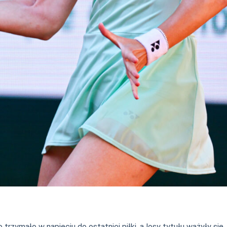
rzymało w napięciu do ostatniej piłki, a losy tytułu ważyły się