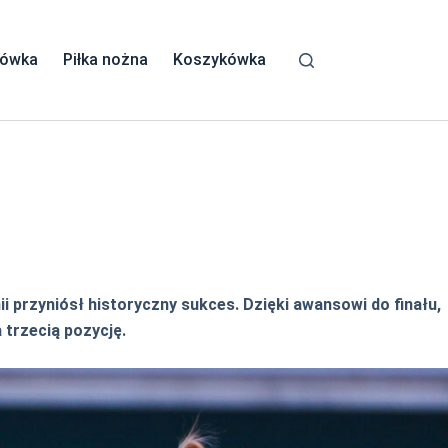
kówka
Piłka nożna
Koszykówka
nii przyniósł historyczny sukces. Dzięki awansowi do finału,
 trzecią pozycję.