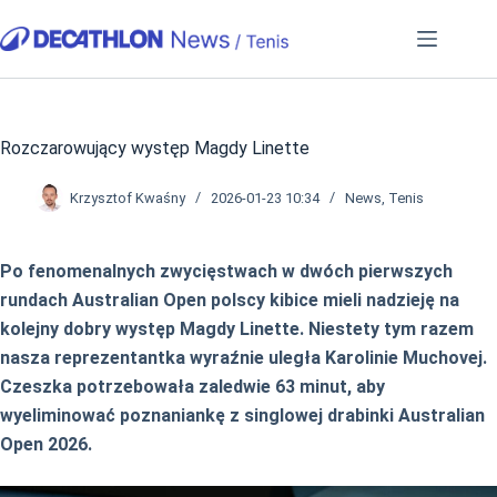
Przejdź
do
treści
Rozczarowujący występ Magdy Linette
Krzysztof Kwaśny
2026-01-23 10:34
News
,
Tenis
Po fenomenalnych zwycięstwach w dwóch pierwszych
rundach Australian Open polscy kibice mieli nadzieję na
kolejny dobry występ Magdy Linette. Niestety tym razem
nasza reprezentantka wyraźnie uległa Karolinie Muchovej.
Czeszka potrzebowała zaledwie 63 minut, aby
wyeliminować poznaniankę z singlowej drabinki Australian
Open 2026.