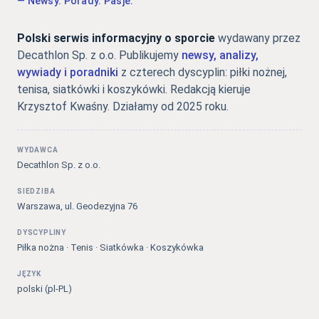
— Newsy. Porady. Pasje.
Polski serwis informacyjny o sporcie
wydawany przez
Decathlon Sp. z o.o. Publikujemy
newsy, analizy,
wywiady i poradniki
z czterech dyscyplin: piłki nożnej,
tenisa, siatkówki i koszykówki. Redakcją kieruje
Krzysztof Kwaśny. Działamy od 2025 roku.
WYDAWCA
Decathlon Sp. z o.o.
SIEDZIBA
Warszawa, ul. Geodezyjna 76
DYSCYPLINY
Piłka nożna · Tenis · Siatkówka · Koszykówka
JĘZYK
polski (pl-PL)