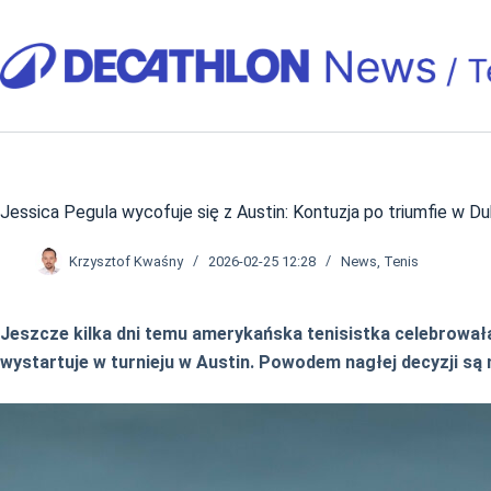
Przejdź
do
treści
Jessica Pegula wycofuje się z Austin: Kontuzja po triumfie w Du
Krzysztof Kwaśny
2026-02-25 12:28
News
,
Tenis
Jeszcze kilka dni temu amerykańska tenisistka celebrowała
wystartuje w turnieju w Austin. Powodem nagłej decyzji są