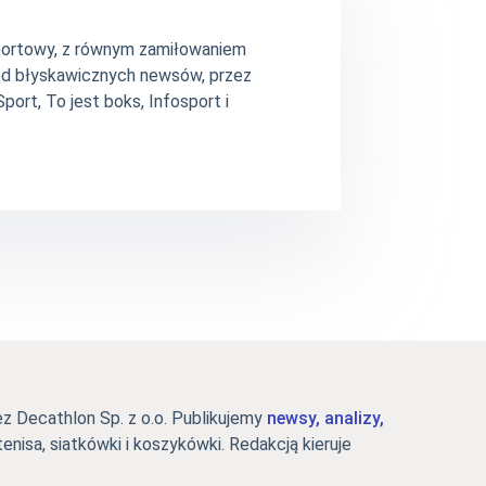
 sportowy, z równym zamiłowaniem
– od błyskawicznych newsów, przez
ort, To jest boks, Infosport i
 Decathlon Sp. z o.o. Publikujemy
newsy, analizy,
tenisa, siatkówki i koszykówki. Redakcją kieruje