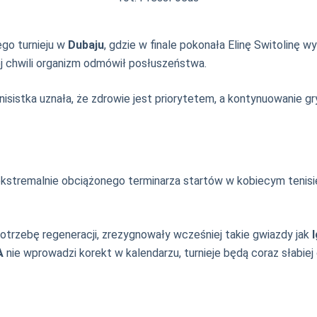
ego turnieju w
Dubaju
, gdzie w finale pokonała Elinę Switolinę w
j chwili organizm odmówił posłuszeństwa.
Tenisistka uznała, że zdrowie jest priorytetem, a kontynuowanie
kstremalnie obciążonego terminarza startów w kobiecym tenisie
otrzebę regeneracji, zrezygnowały wcześniej takie gwiazdy jak
A
nie wprowadzi korekt w kalendarzu, turnieje będą coraz słabiej