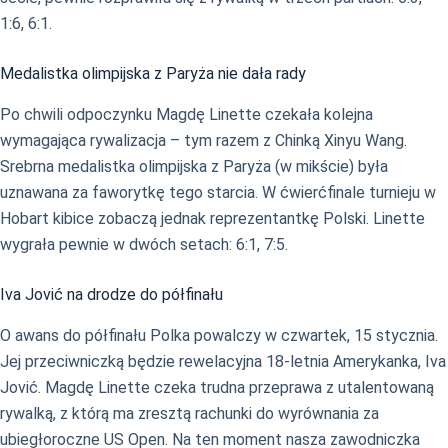
1:6, 6:1.
Medalistka olimpijska z Paryża nie dała rady
Po chwili odpoczynku Magdę Linette czekała kolejna
wymagająca rywalizacja – tym razem z Chinką Xinyu Wang.
Srebrna medalistka olimpijska z Paryża (w mikście) była
uznawana za faworytkę tego starcia. W ćwierćfinale turnieju w
Hobart kibice zobaczą jednak reprezentantkę Polski. Linette
wygrała pewnie w dwóch setach: 6:1, 7:5.
Iva Jović na drodze do półfinału
O awans do półfinału Polka powalczy w czwartek, 15 stycznia.
Jej przeciwniczką będzie rewelacyjna 18-letnia Amerykanka, Iva
Jović. Magdę Linette czeka trudna przeprawa z utalentowaną
rywalką, z którą ma zresztą rachunki do wyrównania za
ubiegłoroczne US Open. Na ten moment nasza zawodniczka