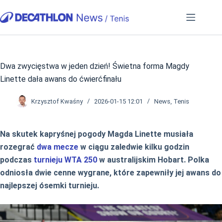
Przejdź
do
treści
Dwa zwycięstwa w jeden dzień! Świetna forma Magdy
Linette dała awans do ćwierćfinału
Krzysztof Kwaśny
2026-01-15 12:01
News
,
Tenis
Na skutek kapryśnej pogody Magda Linette musiała
rozegrać
dwa mecze
w ciągu zaledwie kilku godzin
podczas
turnieju WTA 250
w australijskim Hobart. Polka
odniosła dwie cenne wygrane, które zapewniły jej awans do
najlepszej ósemki turnieju.