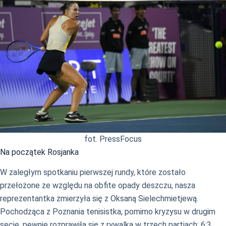
fot. PressFocus
Na początek Rosjanka
W zaległym spotkaniu pierwszej rundy, które zostało
przełożone ze względu na obfite opady deszczu, nasza
reprezentantka zmierzyła się z Oksaną Sielechmietjewą.
Pochodząca z Poznania tenisistka, pomimo kryzysu w drugim
secie, pewnie rozprawiła się z rywalką w trzech partiach: 6:3,