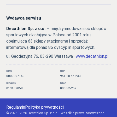
Wydawca serwisu
Decathlon Sp. z o.o.
— międzynarodowa sieć sklepów
sportowych działająca w Polsce od 2001 roku,
obejmująca 63 sklepy stacjonarne i sprzedaż
internetową dla ponad 86 dyscyplin sportowych.
ul. Geodezyjna 76, 03-290 Warszawa ·
www.decathlon.pl
KRS
NIP
0000007163
951-18-55-233
REGON
BDO
013102058
000005259
Regulamin
Polityka prywatności
© 2025–2026 Decathlon Sp. z o.o. · Wszelkie prawa zastrzeżone