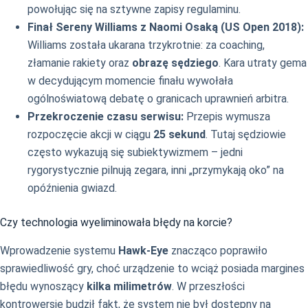
powołując się na sztywne zapisy regulaminu.
Finał Sereny Williams z Naomi Osaką (US Open 2018):
Williams została ukarana trzykrotnie: za coaching,
złamanie rakiety oraz
obrazę sędziego
. Kara utraty gema
w decydującym momencie finału wywołała
ogólnoświatową debatę o granicach uprawnień arbitra.
Przekroczenie czasu serwisu:
Przepis wymusza
rozpoczęcie akcji w ciągu
25 sekund
. Tutaj sędziowie
często wykazują się subiektywizmem – jedni
rygorystycznie pilnują zegara, inni „przymykają oko” na
opóźnienia gwiazd.
Czy technologia wyeliminowała błędy na korcie?
Wprowadzenie systemu
Hawk-Eye
znacząco poprawiło
sprawiedliwość gry, choć urządzenie to wciąż posiada margines
błędu wynoszący
kilka milimetrów
. W przeszłości
kontrowersje budził fakt, że system nie był dostępny na