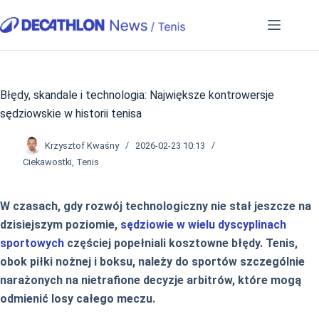
Przejdź
do
treści
Błędy, skandale i technologia: Największe kontrowersje
sędziowskie w historii tenisa
Krzysztof Kwaśny
2026-02-23 10:13
Ciekawostki
,
Tenis
W czasach, gdy rozwój technologiczny nie stał jeszcze na
dzisiejszym poziomie,
sędziowie w wielu dyscyplinach
sportowych
częściej popełniali kosztowne błędy. Tenis,
obok piłki nożnej i boksu, należy do sportów szczególnie
narażonych na nietrafione decyzje arbitrów, które mogą
odmienić losy całego meczu.