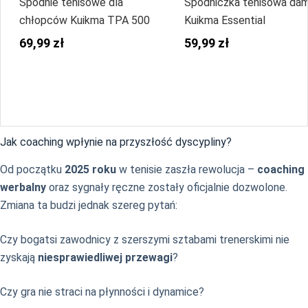
Spodnie tenisowe dla
Spódniczka tenisowa da
chłopców Kuikma TPA 500
Kuikma Essential
69,99 zł
59,99 zł
Jak coaching wpłynie na przyszłość dyscypliny?
Od początku
2025 roku
w tenisie zaszła rewolucja –
coaching
werbalny
oraz sygnały ręczne zostały oficjalnie dozwolone.
Zmiana ta budzi jednak szereg pytań:
Czy bogatsi zawodnicy z szerszymi sztabami trenerskimi nie
zyskają
niesprawiedliwej przewagi
?
Czy gra nie straci na płynności i dynamice?