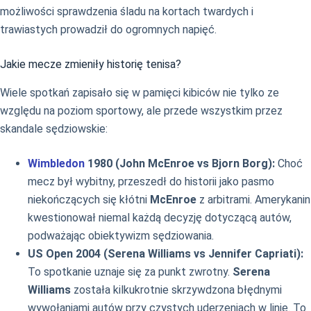
możliwości sprawdzenia śladu na kortach twardych i
trawiastych prowadził do ogromnych napięć.
Jakie mecze zmieniły historię tenisa?
Wiele spotkań zapisało się w pamięci kibiców nie tylko ze
względu na poziom sportowy, ale przede wszystkim przez
skandale sędziowskie:
Wimbledon
1980 (John McEnroe vs Bjorn Borg):
Choć
mecz był wybitny, przeszedł do historii jako pasmo
niekończących się kłótni
McEnroe
z arbitrami. Amerykanin
kwestionował niemal każdą decyzję dotyczącą autów,
podważając obiektywizm sędziowania.
US Open 2004 (Serena Williams vs Jennifer Capriati):
To spotkanie uznaje się za punkt zwrotny.
Serena
Williams
została kilkukrotnie skrzywdzona błędnymi
wywołaniami autów przy czystych uderzeniach w linie. To