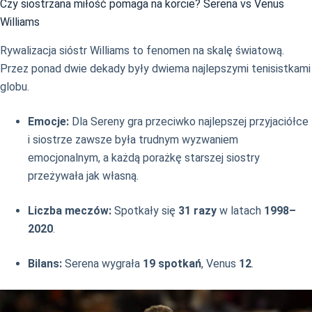
Czy siostrzana miłość pomaga na korcie? Serena vs Venus
Williams
Rywalizacja sióstr Williams to fenomen na skalę światową.
Przez ponad dwie dekady były dwiema najlepszymi tenisistkami
globu.
Emocje:
Dla Sereny gra przeciwko najlepszej przyjaciółce
i siostrze zawsze była trudnym wyzwaniem
emocjonalnym, a każdą porażkę starszej siostry
przeżywała jak własną.
Liczba meczów:
Spotkały się
31 razy
w latach
1998–
2020
.
Bilans:
Serena wygrała
19 spotkań
, Venus
12
.