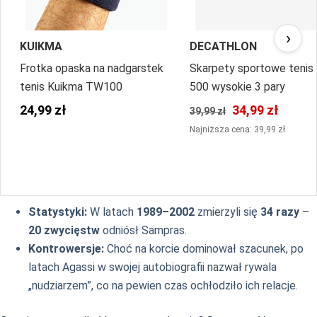
›
KUIKMA
DECATHLON
Frotka opaska na nadgarstek
Skarpety sportowe tenis
tenis Kuikma TW100
500 wysokie 3 pary
24,99 zł
34,99 zł
39,99 zł
Najniższa cena: 39,99 zł
Statystyki:
W latach
1989–2002
zmierzyli się
34 razy
–
20 zwycięstw
odniósł Sampras.
Kontrowersje:
Choć na korcie dominował szacunek, po
latach Agassi w swojej autobiografii nazwał rywala
„nudziarzem”, co na pewien czas ochłodziło ich relacje.