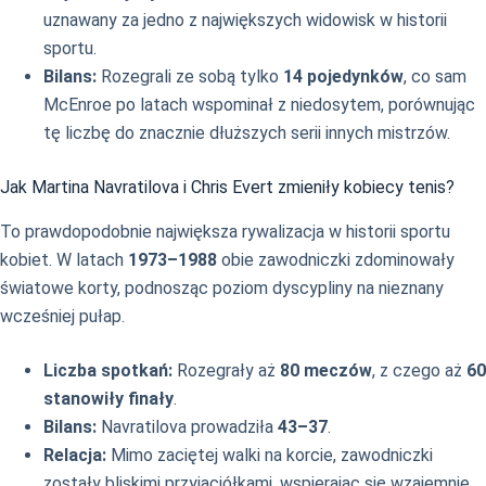
uznawany za jedno z największych widowisk w historii
sportu.
Bilans:
Rozegrali ze sobą tylko
14 pojedynków
, co sam
McEnroe po latach wspominał z niedosytem, porównując
tę liczbę do znacznie dłuższych serii innych mistrzów.
Jak Martina Navratilova i Chris Evert zmieniły kobiecy tenis?
To prawdopodobnie największa rywalizacja w historii sportu
kobiet. W latach
1973–1988
obie zawodniczki zdominowały
światowe korty, podnosząc poziom dyscypliny na nieznany
wcześniej pułap.
Liczba spotkań:
Rozegrały aż
80 meczów
, z czego aż
60
stanowiły finały
.
Bilans:
Navratilova prowadziła
43–37
.
Relacja:
Mimo zaciętej walki na korcie, zawodniczki
zostały bliskimi przyjaciółkami, wspierając się wzajemnie