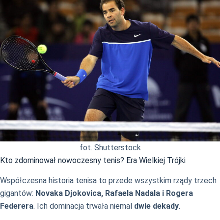
fot. Shutterstock
Kto zdominował nowoczesny tenis? Era Wielkiej Trójki
Współczesna historia tenisa to przede wszystkim rządy trzech
gigantów:
Novaka Djokovica, Rafaela Nadala i Rogera
Federera
. Ich dominacja trwała niemal
dwie dekady
.