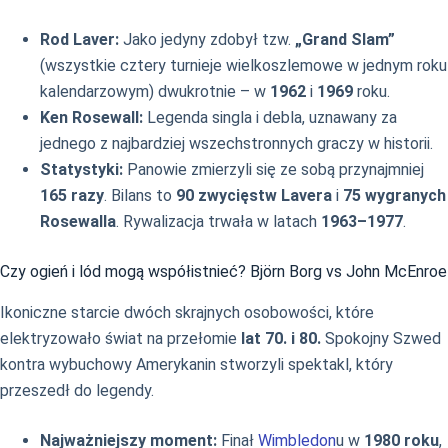
Rod Laver:
Jako jedyny zdobył tzw.
„Grand Slam”
(wszystkie cztery turnieje wielkoszlemowe w jednym roku
kalendarzowym) dwukrotnie – w
1962
i
1969
roku.
Ken Rosewall:
Legenda singla i debla, uznawany za
jednego z najbardziej wszechstronnych graczy w historii.
Statystyki:
Panowie zmierzyli się ze sobą przynajmniej
165 razy
. Bilans to
90 zwycięstw Lavera
i
75 wygranych
Rosewalla
. Rywalizacja trwała w latach
1963–1977
.
Czy ogień i lód mogą współistnieć? Björn Borg vs John McEnroe
Ikoniczne starcie dwóch skrajnych osobowości, które
elektryzowało świat na przełomie
lat 70. i 80.
Spokojny Szwed
kontra wybuchowy Amerykanin stworzyli spektakl, który
przeszedł do legendy.
Najważniejszy moment:
Finał
Wimbledon
u w
1980 roku
,