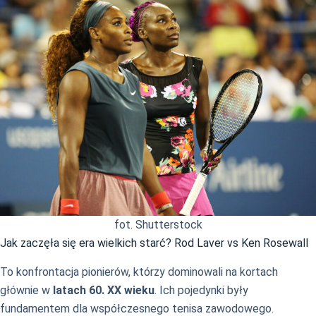
fot. Shutterstock
Jak zaczęła się era wielkich starć? Rod Laver vs Ken Rosewall
To konfrontacja pionierów, którzy dominowali na kortach
głównie w
latach 60. XX wieku
. Ich pojedynki były
fundamentem dla współczesnego tenisa zawodowego.